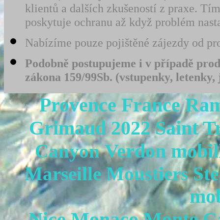
klientů a dalších zkušeností z praxe. 
poskytuje ochranu až když problém nast
Nabízíme pouze pojištěné zájezdy od prov
Podobně postupujeme i v případě prode
zákona 159/99Sb. (vstupenky, letenky, 
Provence France Ram
Grimaud 2022 Saint T
Verdon mobi
Canyon
Marseille
Moustiers St
mo
Nice Monaco Monte C