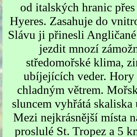
od italských hranic pře
Hyeres. Zasahuje do vnitr
Slávu ji přinesli Angličan
jezdit mnozí zámožn
středomořské klima, zi
ubíjejících veder. Hory 
chladným větrem. Mořský
sluncem vyhřátá skaliska 
Mezi nejkrásnější místa n
proslulé St. Tropez a 5 