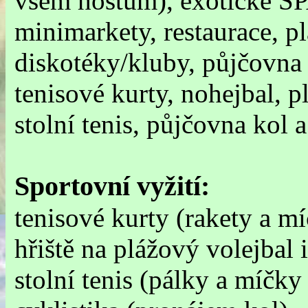
všem hostům), exotické SP
minimarkety, restaurace, pl
diskotéky/kluby, půjčovna 
tenisové kurty, nohejbal, p
stolní tenis, půjčovna kol a
Sportovní vyžití:
tenisové kurty (rakety a mí
hřiště na plážový volejbal 
stolní tenis (pálky a míčky 