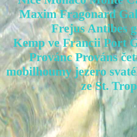
Maxim Fragonard Ga
Frejus
Antibes
g
Kemp ve Francii Port 
Provánc Prováns čet
mobilhoumy jezero svaté
ze St. Tro