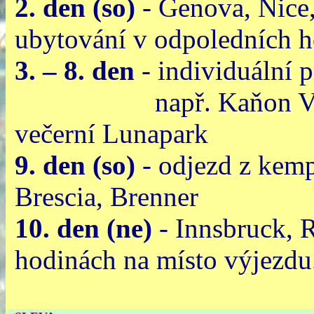
2. den (so)
- Genova, Nice,
ubytování v odpoledních 
3. – 8. den
- individuální 
např. Kaňon Verdon, 
večerní Lunapark
9. den (so)
- odjezd z kemp
Brescia, Brenner
10. den (ne)
- Innsbruck, 
hodinách na místo výjezdu