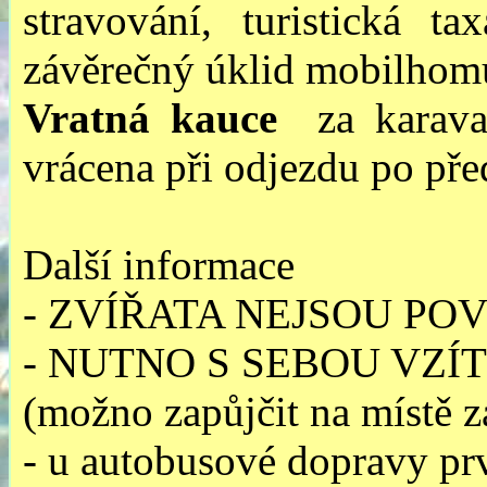
stravování, turistická t
závěrečný úklid mobilhomu
Vratná kauce
za karav
vrácena při odjezdu po pře
Další informace
- ZVÍŘATA NEJSOU P
- NUTNO S SEBOU VZÍ
(možno zapůjčit na místě z
- u autobusové dopravy pr