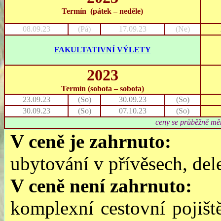
Termín (
pátek
– neděle)
08.09.23
(Pá)
17.09.23
(Ne)
FAKULTATIVNÍ VÝLETY
2023
Termín (
sobota – sobota)
23.09.23
(So)
30.09.23
(So)
30.09.23
(So)
07.10.23
(So)
ceny se průběžně měn
V
ceně
je
zahrnuto:
ubytování v přívěsech, del
V
ceně
není
zahrnuto:
komplexní cestovní pojišt