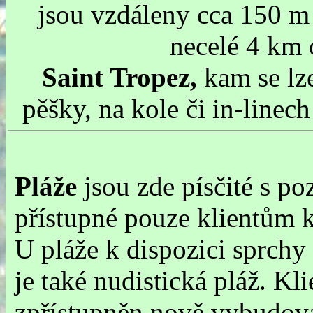
jsou vzdáleny cca 150 m 
necelé 4 km 
Saint Tropez,
kam se lz
pěšky, na kole či in-linec
Pláže
jsou zde písčité s p
přístupné pouze klientům 
U pláže k dispozici sprch
je také nudistická pláž. K
zpřístupněn nově vybudova