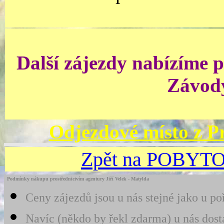
Další zájezdy nabízíme p
Závody
Odjezdové místo z Pr
Zpět na POBYT
Podmínky nákupu prostřednictvím agentury Jiří Velek - Matylda
Ceny zájezdů jsou u nás stejné jako u po
Navíc (někdo by řekl zdarma) u nás dost