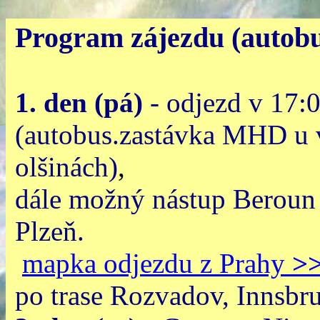
Program zájezdu (autob
1. den (pá)
- odjezd v 17:0
(autobus.zastávka MHD u v
olšinách)
,
dále možný nástup Beroun
Pl
mapka odjezdu z Prahy
>
po trase Rozvadov, Innsbru