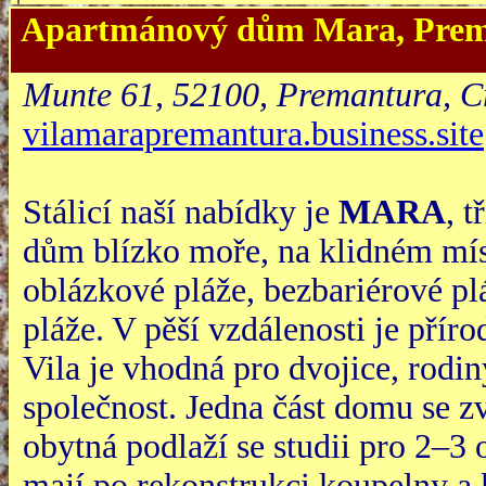
Apartmánový dům Mara
, Pre
Munte 61, 52100, Premantura, C
vilamarapremantura.business.site
Stálicí naší nabídky je
MARA
, 
dům blízko moře, na klidném mís
oblázkové pláže, bezbariérové pl
pláže. V pěší vzdálenosti je přír
Vila je vhodná pro dvojice, rodin
společnost. Jedna část domu se 
obytná podlaží se studii pro 2–3
mají po rekonstrukci koupelny a