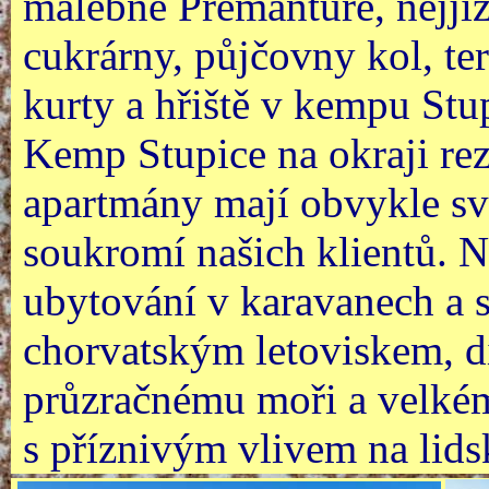
malebné Premantuře, nejjižn
cukrárny, půjčovny kol, te
kurty a hřiště v kempu Stu
Kemp Stupice na okraji re
apartmány mají obvykle své
soukromí našich klientů. 
ubytování v karavanech a 
chorvatským letoviskem, dí
průzračnému moři a velkém
s příznivým vlivem na lid