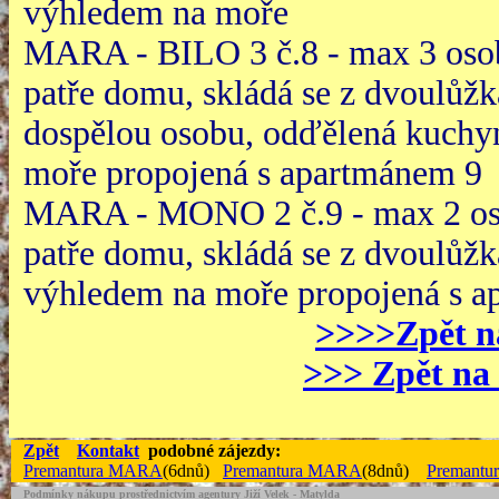
výhledem na moře
MARA - BILO 3 č.8 - max 3 oso
patře domu, skládá se z dvoulůž
dospělou osobu, odďělená kuchyn
moře propojená s apartmánem 9
MARA - MONO 2 č.9 - max 2 os
patře domu, skládá se z dvoulůžk
výhledem na moře propojená s 
>>>>Zpět n
>>> Zpět n
Zpět
Kontakt
podobné zájezdy:
Premantura MARA
(6dnů)
Premantura MARA
(8dnů)
Premant
Podmínky nákupu prostřednictvím agentury Jiží Velek - Matylda