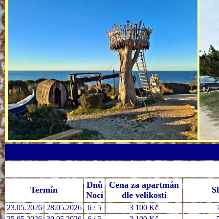
Dnů
Cena za apartmán
Termín
S
Nocí
dle velikosti
23.05.2026
28.05.2026
6 / 5
3 100 Kč
25.05.2026
30.05.2026
6 / 5
3 100 Kč