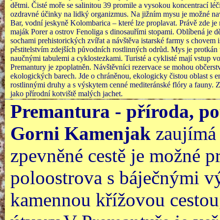
dětmi. Čisté moře se salinitou 39 promile a vysokou koncentrací lé
ozdravné účinky na lidký organizmus. Na jižním mysu je možné navš
Bar, vodní jeskyně Kolombarica – které lze proplavat. Právě zde je 
maják Porer a ostrov Fenoliga s dinosauřími stopami. Oblíbená je dě
sochami prehistorických zvířat a návštěva istarské farmy s chovem 
pěstitelstvím zdejších původních rostlinných odrůd. Mys je protkán 
naučnými tabulemi a cyklostezkami. Turisté a cyklisté mají vstup vo
Premantury je zpoplatněn. Návštěvníci rezervace se mohou občerstv
ekologických barech. Jde o chráněnou, ekologicky čistou oblast s
rostlinnými druhy a s výskytem cenné mediteránské flóry a fauny. Z
jako přírodní kotviště malých jachet.
Premantura - příroda, po
Gorni Kamenjak
zaujímá 
zpevněné cestě je možné pro
poloostrova s báječnými v
kamennou křížovou cestou,