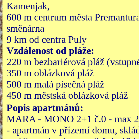
Kamenjak,
600 m centrum města Premantura 
směnárna
9 km od centra Puly
Vzdálenost od pláže:
220 m bezbariérová pláž (vstupn
350 m oblázková pláž
500 m malá písečná pláž
450 m městská oblázková pláž
Popis apartmánů:
MARA - MONO 2+1 č.0 - max 2 do
- apartmán v přízemí domu, sklá