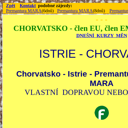
Zpět
Kontakt
podobné zájezdy:
Premantura MARA
(6dnů)
Premantura MARA
(8dnů)
Premant
- - -
CHORVATSKO - člen EU, člen 
DNEŠNÍ KURZY MĚN
ISTRIE - CHOR
Chorvatsko - Istrie - Preman
MARA
VLASTNÍ DOPRAVOU NEB