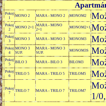
Apartmá
Mož
Pokoj
MONO 2
MARA - MONO 2
MONOM2
1
Mož
Pokoj
MARA - MONO
MONO 2+1
MONOM2+1
2
2+1
Mož
Pokoj
MONO 3
MARA - MONO 3
MONOM3
3
Mož
Pokoj
MONO 3
MARA - MONO 3
MONOM3S
4
SUP.
SUP.
Mož
Pokoj
BILO 3
MARA - BILO 3
BILOM3
5
Mož
Pokoj
TRILO 5
MARA - TRILO 5
TRILOM5
6
Mož
Pokoj
TRILO 7
MARA - TRILO 7
TRILOM7
7
1/0,