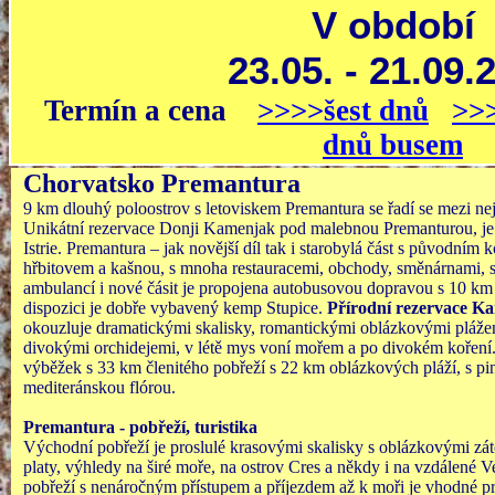
V období
23.05. - 21.09.
Termín a cena
>>>>šest dnů
>>
dnů busem
Chorvatsko Premantura
9 km dlouhý poloostrov s letoviskem Premantura se řadí se mezi nejk
Unikátní rezervace Donji Kamenjak pod malebnou Premanturou, je n
Istrie. Premantura – jak novější díl tak i starobylá část s původním 
hřbitovem a kašnou, s mnoha restauracemi, obchody, směnárnami, stá
ambulancí i nové čásit je propojena autobusovou dopravou s 10 k
dispozici je dobře vybavený kemp Stupice.
Přírodní rezervace K
okouzluje dramatickými skalisky, romantickými oblázkovými plážem
divokými orchidejemi, v létě mys voní mořem a po divokém koření
výběžek s 33 km členitého pobřeží s 22 km oblázkových pláží, s pi
mediteránskou flórou.
Premantura - pobřeží, turistika
Východní pobřeží je proslulé krasovými skalisky s oblázkovými z
platy, výhledy na širé moře, na ostrov Cres a někdy i na vzdálené V
pobřeží s nenáročným přístupem a příjezdem až k moři je vhodné p