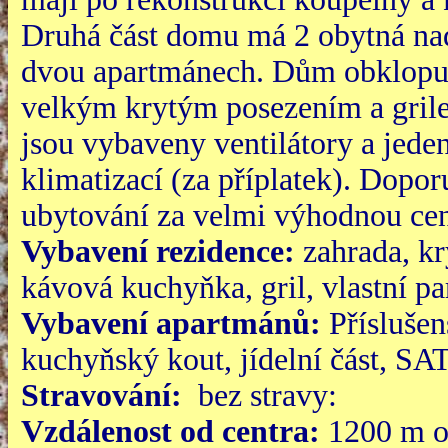
Druhá část domu má 2 obytná na
dvou apartmánech. Dům obklopuj
velkým krytým posezením a gril
jsou vybaveny ventilátory a jede
klimatizací (za příplatek). Dopo
ubytování za velmi výhodnou cenu
Vybavení rezidence:
zahrada, kr
kávová kuchyňka, gril, vlastní pa
Vybavení apartmánů:
Příslušen
kuchyňský kout, jídelní část, SA
Stravování:
bez stravy:
Vzdálenost od centra:
1200 m o