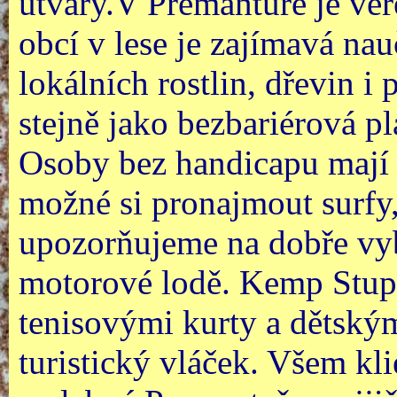
útvary.V Premantuře je veř
obcí v lese je zajímavá na
lokálních rostlin, dřevin i
stejně jako bezbariérová p
Osoby bez handicapu mají 
možné si pronajmout surfy,
upozorňujeme na dobře vy
motorové lodě. Kemp Stupi
tenisovými kurty a dětským
turistický vláček. Všem kli