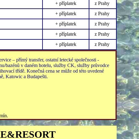
+ příplatek
z Prahy
+ příplatek
z Prahy
+ příplatek
z Prahy
+ příplatek
z Prahy
+ příplatek
z Prahy
ice – přímý transfer, ostatní letecké společnosti -
 bazénu/bazénů v daném hotelu, služby CK, služby průvodce
ihovací třídě. Konečná cena se může od této uvedené
ně, Katowic a Budapešti.
mín.
AE&RESORT