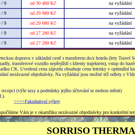
 / 9
od 30 480 Kč
na vyžádání
 / 9
od 29 980 Kč
na vyžádání
 / 9
od 29 680 Kč
na vyžádání
 / 9
od 27 280 Kč
na vyžádání
 / 9
od 27 280 Kč
na vyžádání
kou dopravu v základní ceně s transferem do/z hotelu (lety Travel Serv
avazadly, transferové vozidlo nepřejíždí s klienty trajektem), vstup do
 úpadku CK. Uvedená cena zájezdu obsahuje cenu letenky v optimální kn
eslání nezávazné objednávky. Na vyžádání jsou možné též odlety z Víd
v recepci (výše taxy a podmínky jejího účtování se mohou měnit)
d.).
legáta.
>>>>Fakultativní výlety
spočítáme Vám je v okamžiku nezávazné objednávky pro konkrétní ter
SORRISO THERM