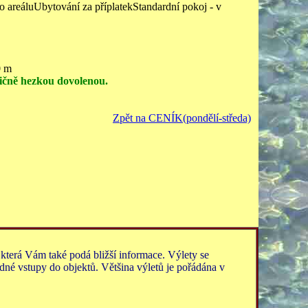
 areáluUbytování za příplatekStandardní pokoj - v
0 m
adičně hezkou dovolenou.
Zpět na CENÍK(pondělí-středa)
 která Vám také podá bližší informace. Výlety se
dné vstupy do objektů. Většina výletů je pořádána v