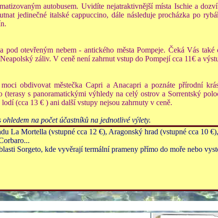
atizovaným autobusem. Uvidíte nejatraktivnější místa Ischie a dozvíte
tnat jedinečné italské cappuccino, dále následuje procházka po ry
ín.
ea pod otevřeným nebem - antického města Pompeje. Čeká Vás také d
apolský záliv. V ceně není zahrnut vstup do Pompejí cca 11€ a výstu
moci obdivovat městečka Capri a Anacapri a poznáte přírodní krás
terasy s panoramatickými výhledy na celý ostrov a Sorrentský poloos
dí (cca 13 € ) ani další vstupy nejsou zahrnuty v ceně.
ohledem na počet účastníků na jednotlivé výlety.
adu La Mortella (vstupné cca 12 €), Aragonský hrad (vstupné cca 10 
 Corbaro...
blasti Sorgeto, kde vyvěrají termální prameny přímo do moře nebo vy