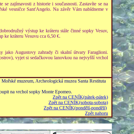
 se zajímavosti z historie i současnosti. Zastavíte se na
bářské vesničce Sant'Angelo. Na závěr Vám nabídneme v
obrodružný výstup ke kráteru stále činné sopky Vesuv,
p ke kráteru Vesuvu cca 6,50 €.
y jako Augustovy zahrady či skalní útvary Faraglioni.
trov), vyjet si sedačkovou lanovkou na nejvyšší vrchol
€), Mořské muzeum, Archeologická muzea Santa Restituta
stoupit na vrchol sopky Monte Epomeo.
Zpět na CENÍK(pátek-pátek)
Zpět na CENÍK(sobota-sobota)
Zpět na CENÍK(pondělí-pondělí)
Zpět nahoru