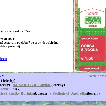
(viz obr. z roku 2024)
z roku 2024)
ené cestování po dobu 7 po sobě jdoucích dnů
d den poslední).
horu
RY
/šedé nemaj
( letecky)
letecky)
na_SARDINII_Cagliari
(letecky)
v Hevízu_M
(5)
ájské_chatky Borinka
(busem)
v Podhájské_Andrejka
(busem)