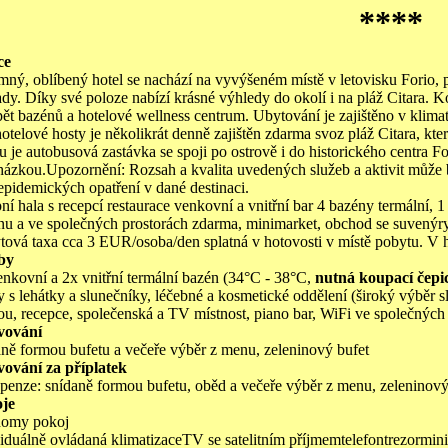
****
ce
emný, oblíbený hotel se nachází na vyvýšeném místě v letovisku Forio
ady. Díky své poloze nabízí krásné výhledy do okolí i na pláž Citara. 
 pět bazénů a hotelové wellness centrum. Ubytování je zajištěno v klim
otelové hosty je několikrát denně zajištěn zdarma svoz pláž Citara, kt
u je autobusová zastávka se spoji po ostrově i do historického centra Fo
házkou.Upozornění: Rozsah a kvalita uvedených služeb a aktivit může
epidemických opatření v dané destinaci.
ní hala s recepcí restaurace venkovní a vnitřní bar 4 bazény termální, 
nu a ve společných prostorách zdarma, minimarket, obchod se suvenýr
tová taxa cca 3 EUR/osoba/den splatná v hotovosti v místě pobytu. V
by
enkovní a 2x vnitřní termální bazén (34°C - 38°C,
nutná koupací čepi
y s lehátky a slunečníky, léčebné a kosmetické oddělení (široký výběr sl
sou, recepce, společenská a TV místnost, piano bar, WiFi ve společných
vování
aně formou bufetu a večeře výběr z menu, zeleninový bufet
vování za příplatek
 penze: snídaně formou bufetu, oběd a večeře výběr z menu, zeleninový
je
omy pokoj
iduálně ovládaná klimatizaceTV se satelitním příjmemtelefontrezorminib