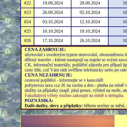
#22
19.09.2024
28.09.2024
10
#23
26.09.2024
05.10.2024
10
#24
03.10.2024
12.10.2024
10
#25
10.10.2024
19.10.2024
10
#26
17.10.2024
26.10.2024
10
CENA ZAHRNUJE:
ubytování s uvedeným typem stravování, obousměrnou letec
dělený transfer - klienti nastupují na trajekt se svými z
CK, informační materiály, pojištění zájezdu pro případ
ceny lišit, což Vám rádi ověříme telefonicky nebo po od
CENA NEZAHRNUJE:
cestovní pojištění - informujte se v kanceláři
pobytovou taxu cca 2€ na osobu a den - platba na místě 
služby za příplatky (např. plná penze, výhled na moře, at
Fakultativní výlety možno zakoupit na místě u de
POZNÁMKA:
Další služby, slevy a příplatky:
během sezóny se mění, 