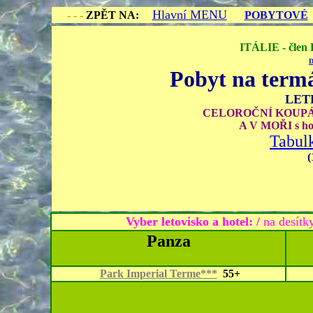
Hlavní MENU
- - -
ZPĚT NA:
POBYTOVÉ
ITÁLIE - člen
Pobyt
na term
LET
CELOROČNÍ KOUPÁ
A V MOŘI s h
Tabulk
(
Vyber letovisko a hotel: /
na desítky
Panza
Park Imperial Terme***
55+