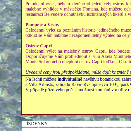
Polodenní výlet, během kterého objedete celý ostrov klim
malebné vyhlídce v městečku Fontana, kde můžete ochu
restauraci Belvedere ochutnávku ischitánských likérů a v
Pompeje a Vesuv
Celodenní výlet za poznáním historie jedinečného muz
odkud se Vám nabídne nezapomenutelný výhled na celý Ne
Ostrov Capri
Celodenní výlet na malebný ostrov Capri, kde budete 
Doporučujeme Vám prohlédnout si vilu Axela Muntheho (
Monte Solaro nebo obeplout ostrov Capri loďkou. Okruh lo
Uvedené ceny jsou předpokládané, může dojít ke změně s 
Na Ischii můžete
individuálně
navštívit botanickou zahr
a Villa Arbusto, zahradu Ravino(vstupné cca 10 €,, park
V případě příznivého počasí možnost koupání v moři v o
JÍZDENKY