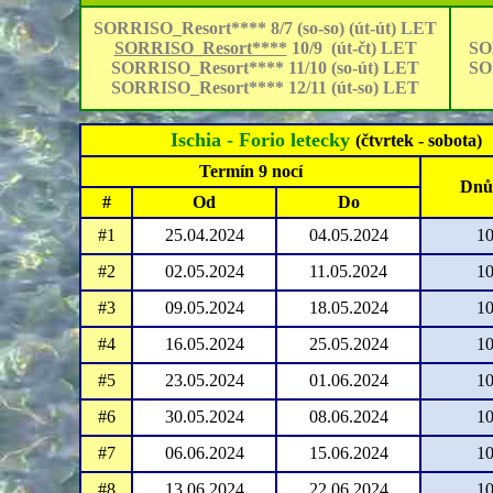
SORRISO_Resort**** 8/7 (so-so) (út-út) LET
SORRISO_Resort****
10/9 (út-čt) LET
SO
SORRISO_Resort**** 11/10 (so-út) LET
SO
SORRISO_Resort**** 12/11 (út-so) LET
Ischia - Forio letecky
(čtvrtek - sobota)
Termín 9 nocí
Dnů 
#
Od
Do
#1
25.04.2024
04.05.2024
10
#2
02.05.2024
11.05.2024
10
#3
09.05.2024
18.05.2024
10
#4
16.05.2024
25.05.2024
10
#5
23.05.2024
01.06.2024
10
#6
30.05.2024
08.06.2024
10
#7
06.06.2024
15.06.2024
10
#8
13.06.2024
22.06.2024
10