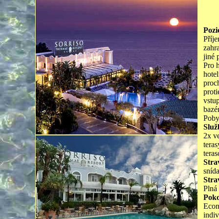
Pozi
Příj
zahr
jiné
Pro h
hotel
proc
proti
vstup
bazé
Poby
Služ
2x v
teras
tera
Stra
sníd
Stra
Plná
Poko
Econ
indiv