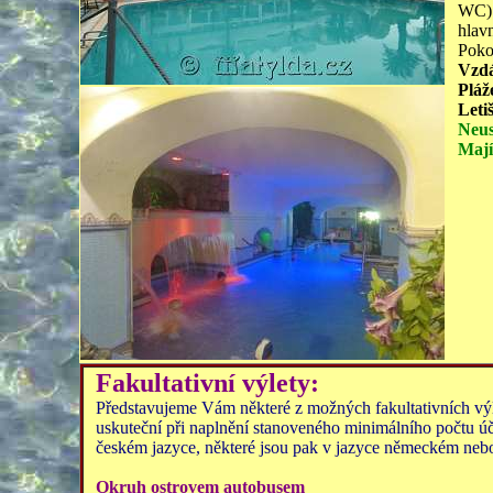
WC) 
hlav
Poko
Vzdá
Pláž
Leti
Neus
Mají
Fakultativní
výlety:
Představujeme Vám některé z možných fakultativních výlet
uskuteční při naplnění stanoveného minimálního počtu úč
českém jazyce, některé jsou pak v jazyce německém neb
Okruh ostrovem autobusem