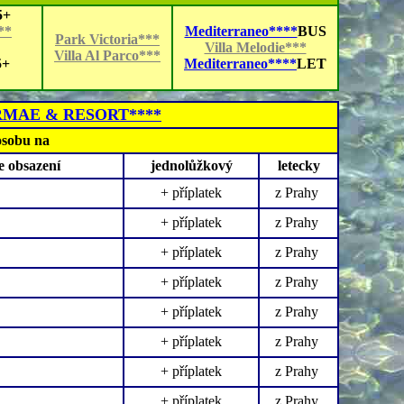
+
**
Mediterraneo****
BUS
Park Victoria***
Villa Melodie***
Villa Al Parco***
+
Mediterraneo****
LET
RMAE & RESORT****
osobu na
le obsazení
jednolůžkový
letecky
+ příplatek
z Prahy
+ příplatek
z Prahy
+ příplatek
z Prahy
+ příplatek
z Prahy
+ příplatek
z Prahy
+ příplatek
z Prahy
+ příplatek
z Prahy
+ příplatek
z Prahy