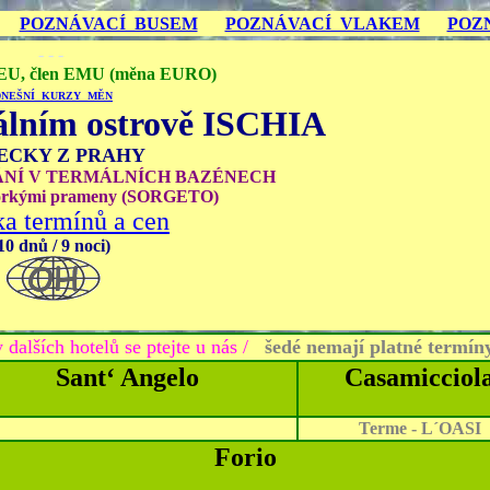
POZNÁVACÍ BUSEM
POZNÁVACÍ VLAKEM
POZ
- - -
 EU, člen EMU (měna EURO)
DNEŠNÍ KURZY MĚN
álním ostrově
ISCHIA
ECKY Z PRAHY
NÍ V TERMÁLNÍCH BAZÉNECH
orkými prameny (SORGETO)
a termínů a cen
10 dnů / 9 noci)
 dalších hotelů se ptejte u nás /
šedé nemají platné termíny
Sant‘ Angelo
Casamicciol
Terme - L´OASI
Forio