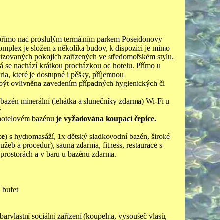
, přímo nad proslulým termálním parkem Poseidonovy
Komplex je složen z několika budov, k dispozici je mimo
atizovaných pokojích zařízených ve středomořském stylu.
erá se nachází krátkou procházkou od hotelu. Přímo u
ria, které je dostupné i pěšky, příjemnou
 být ovlivněna zavedením případných hygienických či
1 bazén minerální (lehátka a slunečníky zdarma) Wi-Fi u
y
 hotelovém bazénu
je vyžadována koupací čepice.
ce
) s hydromasáží, 1x dětský sladkovodní bazén, široké
užeb a procedur), sauna zdarma, fitness, restaurace s
 prostorách a v baru u bazénu zdarma.
 bufet
arvlastní sociální zařízení (koupelna, vysoušeč vlasů,