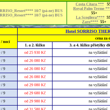
Costa Citara ***
55
Royal Palm Terme **
RRISO_Resort**** 10/7 (pá-ne) BUS
55+
RRISO_Resort**** 10/7 (pá-ne) BUS
La Scogliera****
55
Zaro****
55+
Hotel SORRISO THE
cena za 
/ nocí
1. a 2. lůžku
3. a 4. lůžku přistýlky d
 / 9
od 25 930 Kč
na vyžádání
 / 9
od 26 080 Kč
na vyžádání
 / 9
od 26 080 Kč
na vyžádání
 / 9
od 26 080 Kč
na vyžádání
 / 9
od 29 080 Kč
na vyžádání
 / 9
od 29 680 Kč
na vyžádání
 / 9
od 29 980 Kč
na vyžádání
 / 9
od 31 580 Kč
na vyžádání