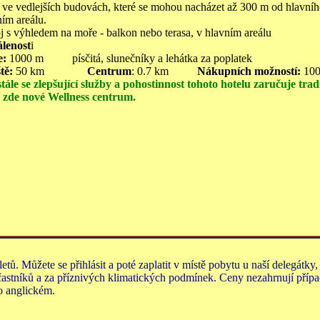
ve vedlejších budovách, které se mohou nacházet až 300 m od hlavního
ním areálu.
j s výhledem na moře - balkon nebo terasa, v hlavním areálu
lenost
i
e:
1000 m písčitá, slunečníky a lehátka za poplatek
ště:
50 km
Centrum
: 0.7 km
Nákupních možností:
10
tále se zlepšující služby a pohostinnost tohoto hotelu zaručuje tr
 zde nové Wellness centrum.
ů. Můžete se přihlásit a poté zaplatit v místě pobytu u naší delegátky,
astníků a za příznivých klimatických podmínek. Ceny nezahrnují přípa
o anglickém.