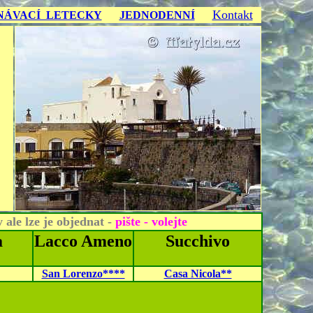
Kontakt
NÁVACÍ LETECKY
JEDNODENNÍ
 ale lze je objednat -
pište - volejte
a
Lacco Ameno
Succhivo
San Lorenzo****
Casa Nicola**