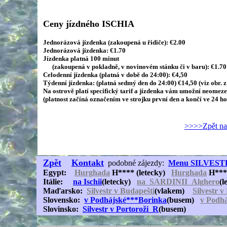
Ceny jízdného ISCHIA
Jednorázová jízdenka (zakoupená u řidiče): €2.00
Jednorázová jízdenka: €1.70
Jízdenka platná 100 minut
(zakoupená v pokladně, v novinovém stánku či v baru): €1.70 
Celodenní jízdenka (platná v době do 24:00): €4,50
Týdenní jízdenka: (platná sedmý den do 24:00) €14,50 (viz obr. 
Na ostrově platí specifický tarif a jízdenka vám umožní neomez
(platnost začíná označením ve strojku první den a končí ve 24 ho
>>>>Zpět na
Zpět
Kontakt
podobné zájezdy:
Menu SILVEST
Egypt
:
Hurghada
H**** (letecky)
Hurghada
H*** 
Itálie:
na Ischii
(letecky)
na_SARDINII_Alghero
(
Maďarsko
:
Silvestr v Budapešti
(vlakem)
Silvestr 
Slovensko:
v Podhájské***Borinka
(busem)
v Podh
Slovinsko:
S
ilvestr
v Portoroži
_R
(busem)