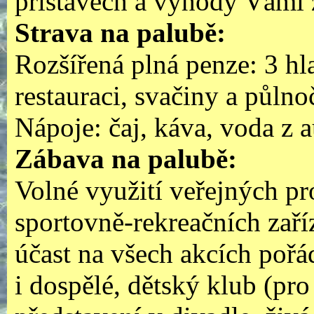
přístavech a výhody Vámi 
Strava na palubě:
Rozšířená plná penze: 3 hla
restauraci, svačiny a půlno
Nápoje: čaj, káva, voda z 
Zábava na palubě:
Volné využití veřejných pro
sportovně-rekreačních zaří
účast na všech akcích poř
i dospělé, dětský klub (pr