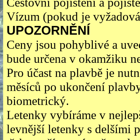
Cestovní pojištění a pojišt
Vízum (pokud je vyžadová
UPOZORNĚNÍ
Ceny jsou pohyblivé a uved
bude určena v okamžiku ne
Pro účast na plavbě je nutn
měsíců po ukončení plavby
biometrický.
Letenky vybíráme v nejlepš
levnější letenky s delšími