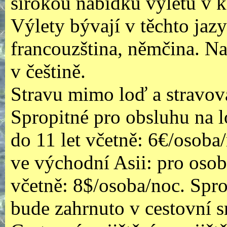
širokou nabídku výletů v k
Výlety bývají v těchto jazyc
francouzština, němčina. Na
v češtině.
Stravu mimo loď a stravová
Spropitné pro obsluhu na l
do 11 let včetně: 6€/osoba
ve východní Asii: pro osob
včetně: 8$/osoba/noc. Spro
bude zahrnuto v cestovní 