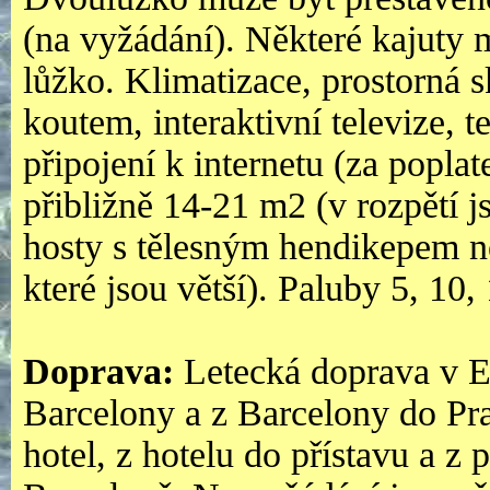
(na vyžádání). Některé kajuty m
lůžko. Klimatizace, prostorná 
koutem, interaktivní televize, t
připojení k internetu (za poplat
přibližně 14-21 m2 (v rozpětí j
hosty s tělesným hendikepem n
které jsou větší). Paluby 5, 10,
Doprava:
Letecká doprava v 
Barcelony a z Barcelony do Prah
hotel, z hotelu do přístavu a z p