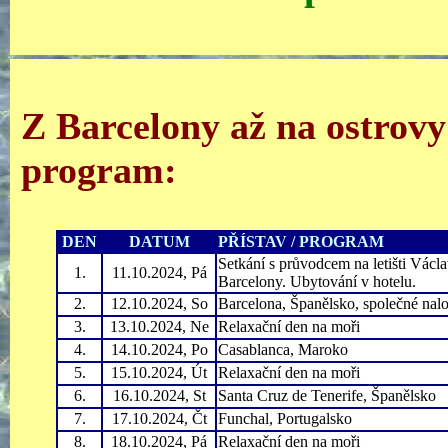
Z Barcelony až na ostrovy
program:
DEN
DATUM
PŘÍSTAV / PROGRAM
Setkání s průvodcem na letišti Václ
1.
11.10.2024, Pá
Barcelony. Ubytování v hotelu.
2.
12.10.2024,
So
Barcelona, Španělsko, společné nal
3.
13.10.2024,
Ne
Relaxační den na moři
4.
14.10.2024, Po
Casablanca, Maroko
5.
15.10.2024, Út
Relaxační den na moři
6.
16.10.2024, St
Santa Cruz de Tenerife, Španělsko
7.
17.10.2024, Čt
Funchal, Portugalsko
8.
18.10.2024, Pá
Relaxační den na moři