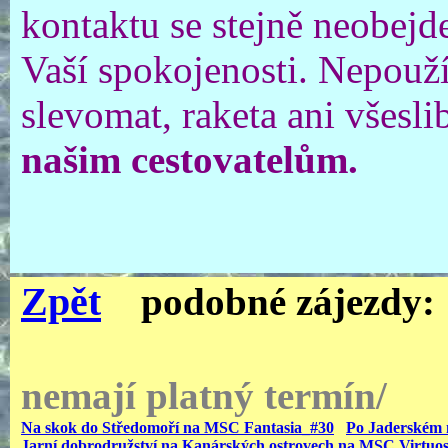
kontaktu se stejně neobejd
Vaší spokojenosti. Nepouž
slevomat, raketa ani všesli
našim cestovatelům.
Zpět
podobné zájezdy:
nemají platný termín/
Na skok do Středomoří na MSC Fantasia_#30
Po Jaderském 
Jarní dobrodružství na Kanárských ostrovech na MSC Virtuo