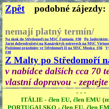
Zpět
podobné zájezdy:
nemají platný termín/
Na skok do Středomoří na MSC Fantasia_#30
Po Jaderském 
Jarní dobrodružství na Kanárských ostrovech na MSC Virtuo
Podzimní prázdniny ve Středomoří II na MSC Musica_#36
V
#38
Z Malty po Středomoří 
v nabídce dalších cca 70 
vlastní dopravou - zeptejte
- - -
ITÁLIE - člen EU, člen EMU 
PORTUGALSKO - člen EU, člen E