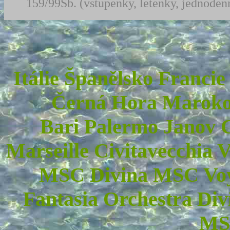
159/99Sb. (vstupenky, letenky, jednodenn
Itálie Španělsko Franci
Černá Hora Maroko
Bari Palermo Janov C
Marseille Civitavecchia 
MSC Divina MSC Voy
Fantasia Orchestra Div
MS