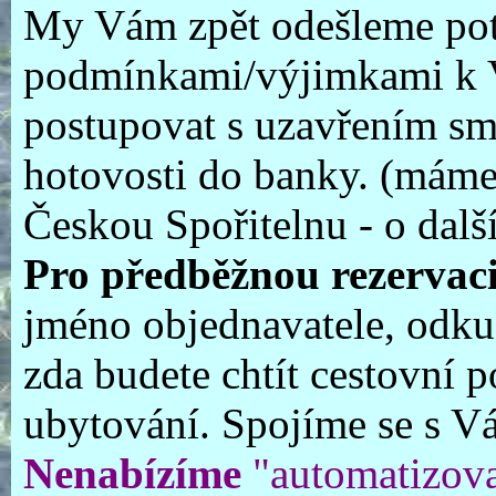
My Vám zpět odešleme potv
podmínkami/výjimkami k V
postupovat s uzavřením s
hotovosti do banky. (máme
Českou Spořitelnu - o dal
Pro předběžnou rezervaci
jméno objednavatele, odkud 
zda budete chtít cestovní 
ubytování. Spojíme se s V
Nenabízíme
"automatizova