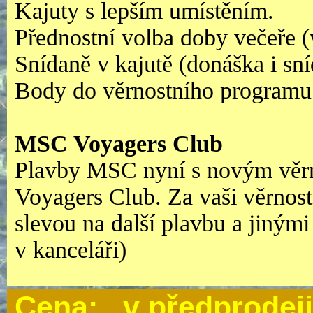
Kajuty s lepším umístěním.
Přednostní volba doby večeře (
Snídaně v kajutě (donáška i sn
Body do věrnostního program
MSC Voyagers Club
Plavby MSC nyní s novým vě
Voyagers Club. Za vaši věrno
slevou na další plavbu a jinými 
v kanceláři)
Cena
: v předprodeji