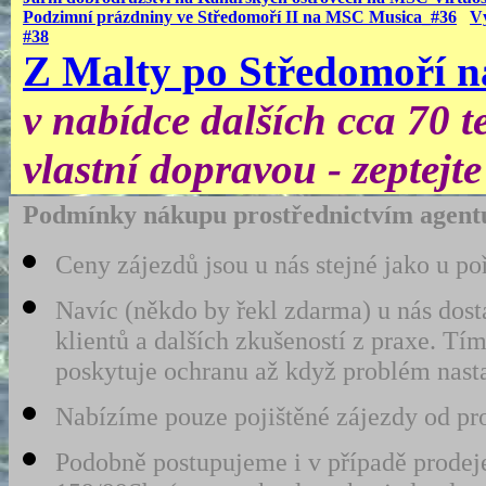
Podzimní prázdniny ve Středomoří II na MSC Musica_#36
V
#38
Z Malty po Středomoří 
v nabídce dalších cca 70 
vlastní dopravou - zeptejte
Podmínky nákupu prostřednictvím agentu
Ceny zájezdů jsou u nás stejné jako u po
Navíc (někdo by řekl zdarma) u nás dost
klientů a dalších zkušeností z praxe. 
poskytuje ochranu až když problém nast
Nabízíme pouze pojištěné zájezdy od prov
Podobně postupujeme i v případě prodeje