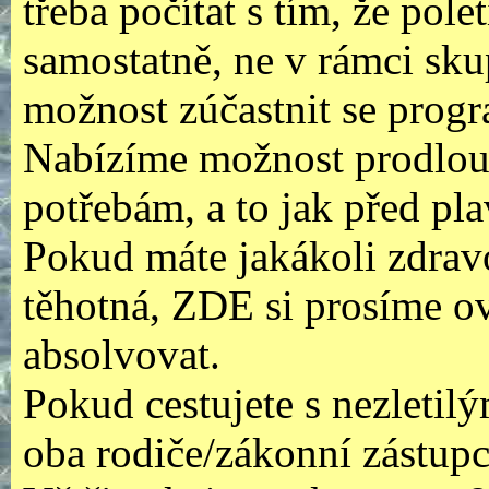
třeba počítat s tím, že pole
samostatně, ne v rámci sku
možnost zúčastnit se prog
Nabízíme možnost prodlouž
potřebám, a to jak před pl
Pokud máte jakákoli zdravo
těhotná, ZDE si prosíme ov
absolvovat.
Pokud cestujete s nezletil
oba rodiče/zákonní zástupc