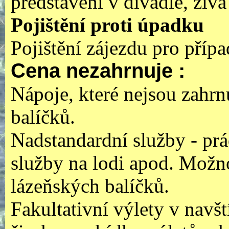
představení v divadle, živá
Pojištění proti úpadku
Pojištění zájezdu pro příp
Cena nezahrnuje
:
Nápoje, které nejsou zahr
balíčků.
Nadstandardní služby - prád
služby na lodi apod. Možno
lázeňských balíčků.
Fakultativní výlety v navš