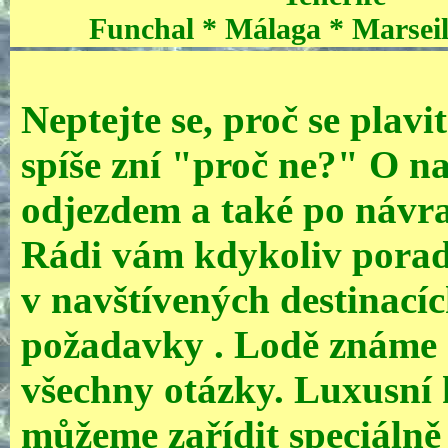
Funchal * Málaga * Marseil
Neptejte se, proč se plav
spíše zní "proč ne?" O na
odjezdem a také po návrat
Rádi vám kdykoliv porad
v navštívených destinacíc
požadavky . Lodě známe 
všechny otázky. Luxusní k
můžeme zařídit speciálně 