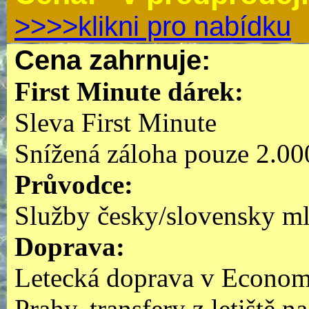
>>>>klikni pro nabídku
Cena zahrnuje:
First Minute dárek:
Sleva First Minute
Snížená záloha pouze 2.00
Průvodce:
Služby česky/slovensky ml
Doprava:
Letecká doprava v Economy
Prahy, transfery z letiště n