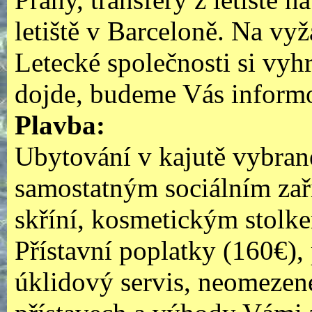
letiště v Barceloně. Na vyžá
Letecké společnosti si vyhr
dojde, budeme Vás inform
Plavba:
Ubytování v kajutě vybrané
samostatným sociálním zaří
skříní, kosmetickým stolk
Přístavní poplatky (160€),
úklidový servis, neomezen