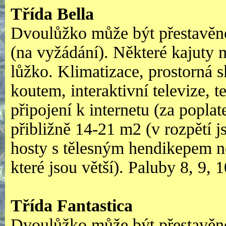
Třída Bella
Dvoulůžko může být přestavěno
(na vyžádání). Některé kajuty m
lůžko. Klimatizace, prostorná 
koutem, interaktivní televize, t
připojení k internetu (za poplat
přibližně 14-21 m2 (v rozpětí j
hosty s tělesným hendikepem n
které jsou větší). Paluby 8, 9, 1
Třída Fantastica
Dvoulůžko může být přestavěno