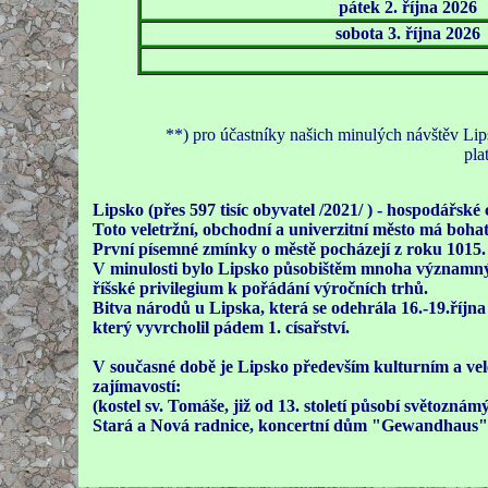
pátek 2. října 2026
sobota 3. října 2026
**) pro účastníky našich minulých návště
pla
Lipsko (přes 597 tisíc obyvatel /2021/ ) - hospodářs
Toto veletržní, obchodní a univerzitní město má bohat
První písemné zmínky o městě pocházejí z roku 1015.
V minulosti bylo Lipsko působištěm mnoha významných
říšské privilegium k pořádání výročních trhů.
Bitva národů u Lipska, která se odehrála 16.-19.říjn
který vyvrcholil pádem 1. císařství.
V současné době je Lipsko především kulturním a ve
zajímavostí:
(kostel sv. Tomáše, již od 13. století působí světoz
Stará a Nová radnice, koncertní dům "Gewandhaus" 