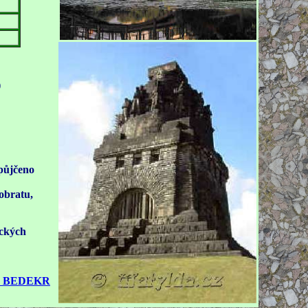
)
opůjčeno
obratu,
ických
> BEDEKR