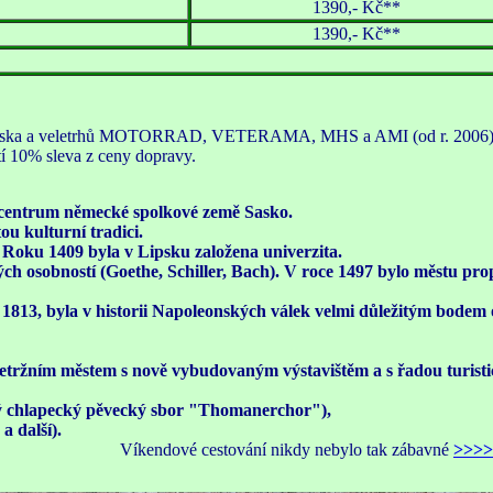
139
0,- Kč**
139
0,- Kč**
v Lipska a veletrhů MOTORRAD, VETERAMA, MHS a AMI (od r. 2006
tí 10% sleva z ceny dopravy.
ké centrum německé spolkové země Sasko.
ou kulturní tradici.
 Roku 1409 byla v Lipsku založena univerzita.
 osobností (Goethe, Schiller, Bach). V roce 1497 bylo městu pr
a 1813, byla v historii Napoleonských válek velmi důležitým bodem 
letržním městem s nově vybudovaným výstavištěm a s řadou turist
námý chlapecký pěvecký sbor "Thomanerchor"),
a další).
Víkendové cestování nikdy nebylo tak zábavné
>>>