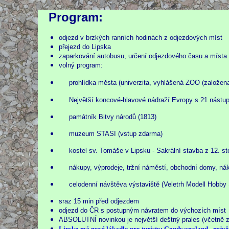
Program:
odjezd v brzkých ranních hodinách z odjezdových míst
přejezd do Lipska
zaparkování autobusu, určení odjezdového času a místa
volný program:
prohlídka města (univerzita, vyhlášená ZOO (založen
Největší koncové-hlavové nádraží Evropy s 21 nástup
památník Bitvy národů (1813)
muzeum STASI (vstup zdarma)
kostel sv. Tomáše v Lipsku - Sakrální stavba z 12. 
nákupy, výprodeje, tržní náměstí, obchodní domy, nák
celodenní návštěva výstaviště (Veletrh Modell Hobby 
sraz 15 min před odjezdem
odjezd do ČR s postupným návratem do výchozích míst
ABSOLUTNÍ novinkou je největší deštný prales (včetně z
Lipsko má nové lákadlo pro turisty: Gondwanaland - největ