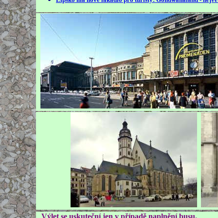
Výlet se uskuteční jen v případě naplnění busu.