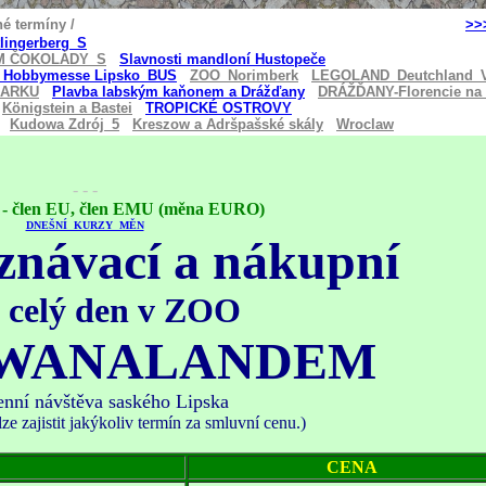
 nemají platné termíny /
>>
tlingerberg_S
M ČOKOLÁDY_S
Slavnosti mandloní Hustopeče
h Hobbymesse Lipsko_BUS
ZOO_Norimberk
LEGOLAND_Deutchland_
MARKU
Plavba labským kaňonem a Drážďany
DRÁŽĎANY-Florencie na 
Königstein a Bastei
TROPICKÉ OSTROVY
Kudowa Zdrój_
5
Kreszow a Adršpašské skály
Wroclaw
- - -
člen EU, člen EMU (měna EURO)
DNEŠNÍ KURZY MĚN
znávací
a nákupní
 celý den v ZOO
DWANALANDEM
nní návštěva saského Lipska
ze zajistit jakýkoliv termín za smluvní cenu.)
CENA