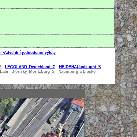
>>Adventní jednodenní výlety
V
LEGOLAND_Deutchland_
C
HEIDENAU-nákupní_S
Labi
3 oříšky_Moritzburg_S
Naumburg a Lipsko