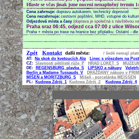
Hlaste se včas jinak jsme nuceni nenaplněný termín 1
Cena zahrnuje:
dopravu autokarem, technický doprovod
Cena nezahrnuje:
cestovní pojištění, MHD, vstupné
do kultur
Odjezdová místa a časy
(doprava je společná s návštěvou ve
Praha sraz 06:45, odjezd cca 07:00 z
ulice Wilso
Praha + města po trase na hranice bez příplatku. Ostatní -
dle
Zpět
Kontakt
další města:
/ šedé
AT:
Na skok do kvetoucích Alp
Linec s výjezdem na Pos
CZ:
Slavnosti pětilisté růže_P
HRAD LOKET_S
MUZEU
DE:
REGENSBURG_plavba_S
LIPSKO a nákupy
Veletr
Berlín a Madame Tussauds_V
DRÁŽĎANY nákupy v PRI
MÍŠEŇ a MORITZBURG_S
Míšeň - porcelánka MEISSEN
PL:
Kudowa Zdrój_
1
Kudowa Zdrój_2
Kudowa Zdrój_4