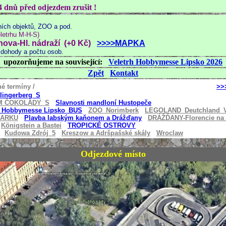
4 dnů před odjezdem zrušit !
ních objektů, ZOO a pod.
letrhu M-H-S)
nova-Hl. nádraží (+0 Kč)
>>>>MAPKA
 dohody a počtu osob.
upozorňujeme na související:
Veletrh Hobbymesse Lipsko 2026
Zpět
Kontakt
 nemají platné termíny /
>>
tlingerberg_S
M ČOKOLÁDY_S
Slavnosti mandloní Hustopeče
h Hobbymesse Lipsko_BUS
ZOO_Norimberk
LEGOLAND_Deutchland_
MARKU
Plavba labským kaňonem a Drážďany
DRÁŽĎANY-Florencie na 
Königstein a Bastei
TROPICKÉ OSTROVY
Kudowa Zdrój_
5
Kreszow a Adršpašské skály
Wroclaw
Odjezdové místo