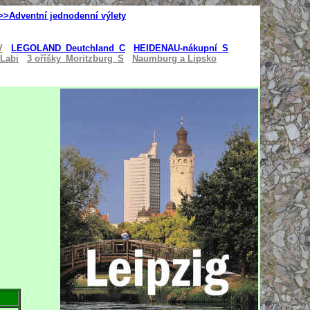
>>Adventní jednodenní výlety
V
LEGOLAND_Deutchland_
C
HEIDENAU-nákupní_S
Labi
3 oříšky_Moritzburg_S
Naumburg a Lipsko