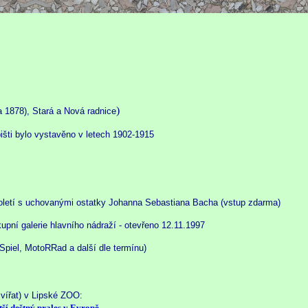
)
a 1878), Stará a Nová radnice
išti bylo vystavěno v letech 1902-1915
století s uchovanými ostatky Johanna Sebastiana Bacha (vstup zdarma)
upní galerie hlavního nádraží - otevřeno 12.11.1997
Spiel, MotoRRad a další dle termínu)
vířat) v Lipské ZOO:
ší deštný prales v Evropě