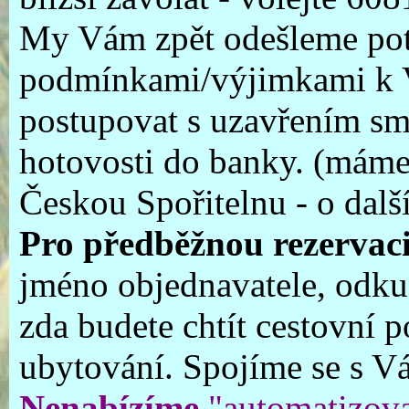
My Vám zpět odešleme potv
podmínkami/výjimkami k V
postupovat s uzavřením s
hotovosti do banky. (máme
Českou Spořitelnu - o dal
Pro předběžnou rezervaci
jméno objednavatele, odkud 
zda budete chtít cestovní 
ubytování. Spojíme se s V
Nenabízíme
"automatizova