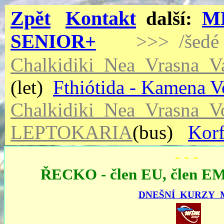
Zpět
Kontakt
další:
M
SENIOR+
>>> /šedé 
Chalkidiki_Nea_Vrasna_Va
(let)
Fthiótida - Kamena 
Chalkidiki_Nea_Vrasna_V
LEPTOKARIA
(bus)
Kor
- - -
ŘECKO
- člen EU, člen 
DNEŠNÍ KURZY 