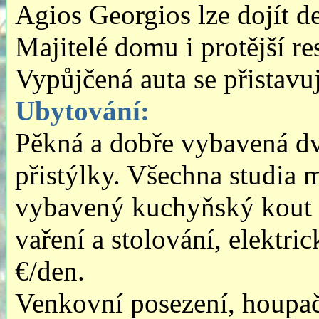
Agios Georgios lze dojít de
Majitelé domu i protější re
Vypůjčená auta se přistavu
Ubytování:
Pěkná a dobře vybavená dv
přistýlky. Všechna studia 
vybavený kuchyňský kout (
vaření a stolování, elektri
€/den.
Venkovní posezení, houpač