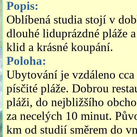
Popis:
Oblíbená studia stojí v do
dlouhé liduprázdné pláže 
klid a krásné koupání.
Poloha:
Ubytování je vzdáleno cca
písčité pláže. Dobrou resta
pláži, do nejbližšího obch
za necelých 10 minut. Půvo
km od studií směrem do vni