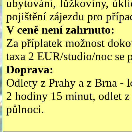
ubytování, lůžkoviny, úklid
pojištění zájezdu pro pří
V
ceně
není
zahrnuto:
Za příplatek možnost doko
taxa 2 EUR/studio/noc se pl
Doprava
:
Odlety z Prahy a z Brna - 
2 hodiny 15 minut, odlet 
půlnoci.