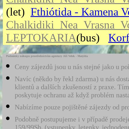
(let)
Fthiótida - Kamena 
Chalkidiki_Nea_Vrasna_V
LEPTOKARIA
(bus)
Kor
Podmínky nákupu prostřednictvím agentury Jiří Velek - Matylda
Ceny zájezdů jsou u nás stejné jako u po
Navíc (někdo by řekl zdarma) u nás dost
klientů a dalších zkušeností z praxe. 
poskytuje ochranu až když problém nast
Nabízíme pouze pojištěné zájezdy od pro
Podobně postupujeme i v případě prodeje
159/99Sb. (vstupenky, letenky, jednodenn