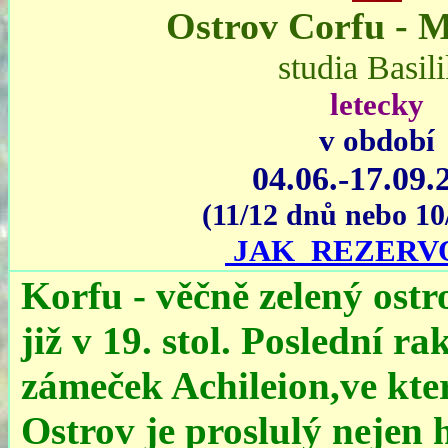
Ostrov Corfu - M
studia Basil
letecky
v období
04.06.-17.09.
(11/12 dnů nebo 10
JAK REZERV
Korfu - věčně zelený ost
již v 19. stol. Poslední ra
zámeček Achileion,ve kter
Ostrov je proslulý nejen