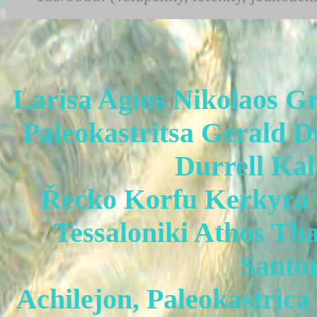
Larisa Agios Nikolaos Gr
Paleokastritsa Gerald 
Durrell Ka
Řecko Korfu Kerkyra p
Tessaloniki Athos Th
Santor
Achilejon, Paleokastrica