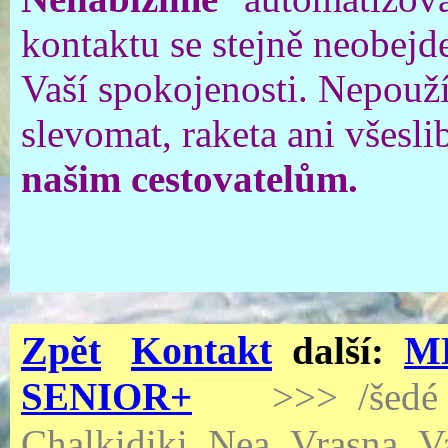
kontaktu se stejně neobejd
Vaší spokojenosti. Nepouž
slevomat, raketa ani všesli
našim cestovatelům.
Zpět
Kontakt
další:
M
SENIOR+
>>> /šedé 
Chalkidiki_Nea_Vrasna_Va