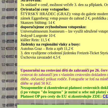
Stravování:
3x snídaně v ceně, možnost večeře 3. den za příplatek. O
Orientační ceny vstupného:
ŠTÝRSKÝ HRADEC (GRAZ): vstup do galerie moderního u
zámek Eggenberg: vstup pouze do zahrad 2 €, prohlídka
Skanzen Stübing: 14 €
doporučujeme zvýhodněnou vstupenku:
Universalmuseum Joanneum – lze využít sdružené vstupn
Jeskyně Lurgrotte 10 €
klášter Rein: 11,5 €
Jízdenky na regionální vlaky a busy:
Autobus Graz – Rein a zpět 11,2 €
3. den využijeme celodenní jízdenku Freizeit-Ticket Styri
Úschovna zavazadel 4,5 €
Upozornění na cestování dětí do zahraničí po 26. čer
cestovat do zahraničí jen s vlastním cestovním dokladem
dítěte, občanský průkaz rodiče. Fotografie se fotí na míst
dítěte se platí 50 Kč.
Nezapomeňte si zkontrolovat platnost cestovních do
(i po vstupu "do šengenu" je nutné u sebe mít platný 
Platnost OP pro cesty do EU si zkontrolujte ZDE:
CE