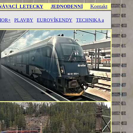
Kontakt
NÁVACÍ LETECKY
JEDNODENNÍ
IOR+
PLAVBY
EUROVÍKENDY
TECHNIKA a