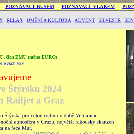
POZNÁVACÍ BUSEM
POZNÁVACÍ VLAKEM
POZ
Y
RELAX
UMĚNÍ A KULTURA
ADVENT
SILVESTR
SEN
- - -
U, člen EMU (měna EURO)
NÍ KURZY MĚN
ravujeme
ve Štýrsku 2024
 Railjet a Graz
o Štýrska pro celou rodinu v době Velikonoc.
ční atmosféra v Grazu, největší rakouský skanzen
ka na řece Mur.