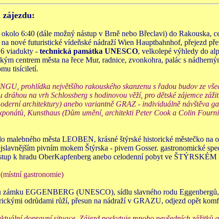
m
zájezdu:
 okolo 6:40 (dále možný nástup v Brně nebo Břeclavi) do Rakouska
 nové futuristické vídeňské nádraží Wien Hauptbahnhof, přejezd přes
16 viadukty -
technická památka UNESCO
, velkolepé výhledy do al
centrem města na řece Mur, radnice, zvonkohra, palác s nádherným 
u tisíciletí.
U, prohlídka největšího rakouského skanzenu s řadou budov ze všech 
u dráhou na vrh Schlossberg s hodinovou věží, pro dětské zájemce záž
 moderní architektury) anebo variantně GRAZ - individuálně návštěva ga
0 exponátů, Kunsthaus (Dům umění, architekti Peter Cook a Colin Fourn
do malebného města LEOBEN, krásné štýrské historické městečko na ost
s nejslavnějším pivním mokem Štýrska - pivem Gosser. gastronomické 
 výstup k hradu OberKapfenberg anebo celodenní pobyt ve ŠTÝRSKÉM
 (místní gastronomie)
u zámku EGGENBERG (UNESCO), sídlu slavného rodu Eggenbergů, který 
istorickými odrůdami růží, přesun na nádraží v GRAZU, odjezd opět ko
tuální dopravní situace. Zájezd poskytuje mnoho nevšedních zážitků a p