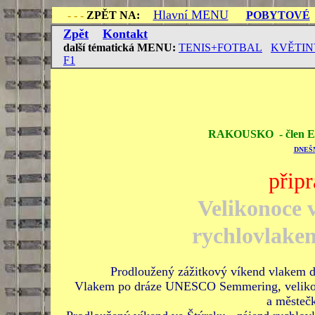
Hlavní MENU
- - -
ZPĚT NA:
POBYTOVÉ
Zpět
Kontakt
další
tématická
MENU
:
TENIS+FOTBAL
KVĚTIN
F1
RAKOUSKO - člen E
DNEŠ
přip
Velikonoce 
rychlovlakem
Prodloužený zážitkový víkend vlakem d
Vlakem po dráze UNESCO Semmering, velikono
a městeč