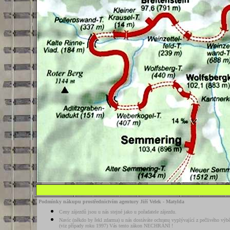
Podmínky nákupu prostřednictvím agentury Jiří Velek - Matylda
Ceny zájezdů jsou u nás stejné jako u pořadatele zájezdu.
Navíc (někdo by řekl zdarma) u nás dostáváte ochranu vyplývající z pečlivého vý
(viz případy roku 1997) Vás tento zákon NECHRÁNÍ !