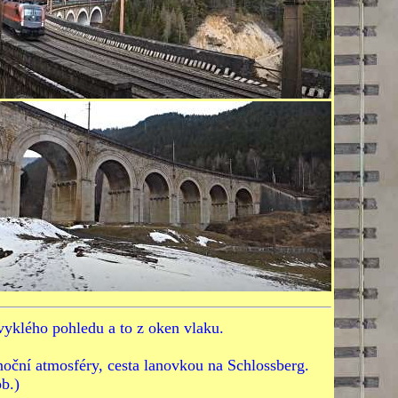
vyklého pohledu a to z oken vlaku.
noční atmosféry, cesta lanovkou na Schlossberg.
b.)