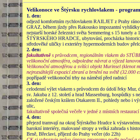
Velikonoce ve Štýrsku rychlovlakem -
progra
1. den:
odjezd komfortním rychlovlakem RAILJET z Prahy ráno
GRAZ, během jízdy přes Rakousko impozantní vyhlídky na
nejstarší horské železnici světa Semmering s 15 tunely a 
ŠTÝRSKÉHO HRADCE, ubytování, procházka historickým 
středověké uličky i exteriéry hypermoderních budov přelom
2. den:
fakultativně
s průvodcem, regionálním vlakem do STÜBING
velikonoční atmosféra, odpoledne návrat a výjezd lanovo
Velikonoční atmosférou a svítíci objekt Murinsel (klenot
nejrozsáhlejší expozicí zbraní a brnění na světě (32.00
popřípadě velikonoční trhy na náměstí před radnicí
3. den:
celodenní výlet vlakem s průvodcem do údolí řeky Mur, 
sv. Jakuba z 12. století a hrad Massenburg, hospůdky 
založené českým králem Otakarem II., pohledy nebo i
ulic,
fakultativně společná večeře v jedné z místních restaurací
4. den:
přejezd tramvají na okraj Štýrského Hradce k výstavném
barokní interiéry, malované stropy a velká zahrada s h
Brně, Břeclavi, příjezd do Prahy večer (do 22h)
CK si vyhrazuje právo úpravy programu podle počasí a ak