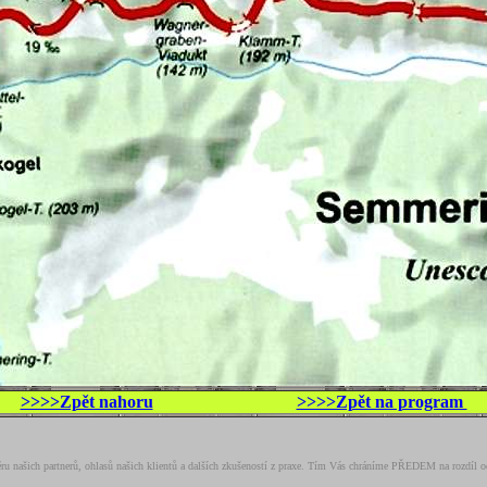
>>>>Zpět nahoru
>>>>Zpět na program
běru našich partnerů, ohlasů našich klientů a dalších zkušeností z praxe. Tím Vás chráníme PŘEDEM na rozdíl