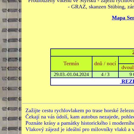
Prodloužený víkend ve Štýrsku - zájezd rychl
- GRAZ, skanzen Stübing, z
Mapa Se
Termín
dnů / nocí
dvou
29.03.-01.04.2024
4 / 3
9 
REZ
Zažijte cestu rychlovlakem po trase horské žel
Čekají na vás údolí, kam autobus nezajede, pohled
Poznáte krásy a památky historického i moderního
Vlakový zájezd je ideální pro milovníky vlaků a 