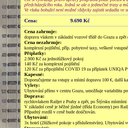
předcházejícího roku. Jedná se ale o jedinečné trasy a 
Ve vlaku bohužel není možné vždycky zajistit sedadla ve s
Cena:
9.690 Kč
Cena zahrnuje:
dopravu vlakem v základní vozové třídě do Grazu a zpět 
Cena
ne
zahrnuje:
komplexní pojištění, příp. pobytové taxy, veškeré vstupné
Příplatky:
2.900 Kč za jednolůžkový pokoj
140 Kč za komplexní pojištění
120 Kč za připojištění COVID 19 za příplatek UNIQA P
Kapesné
:
Doporučujeme na vstupy a místní dopravu 100 €, další ka
Výlety
:
Ubytování přímo v centru Grazu, umožňuje variabilitu pr
Doprava:
rychlovlakem Railjet z Prahy a zpět, po Štýrsku místními
V základní ceně je běžné jízdné (třída Economy) pro Railj
Případný rozdíl v ceně bude doúčtován.
Ubytování:
3x hotel (2lůžkové pokoje s příslušenstvím). Ubytování v