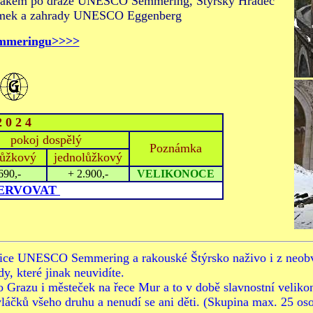
ovlakem po dráze UNESCO Semmering, Štýrský Hradec
ámek a zahrady UNESCO Eggenberg
mmeringu
>>>>
2 0 2 4
pokoj dospělý
Poznámka
lůžkový
jednolůžkový
690,-
+ 2.900,-
VELIKONOCE
ERVOVAT
eznice UNESCO Semmering a rakouské Štýrsko naživo i z neob
y, které jinak neuvidíte.
 Grazu i městeček na řece Mur a to v době slavnostní veliko
vláčků všeho druhu a nenudí se ani děti. (Skupina max. 25 oso