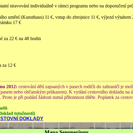
statní stravování individuálně v rámci programu nebo na doporučení pr
mění (Kunsthaus) 11 €, vstup do zbrojnice 11 €, výjezd výtahem 2
 zámku 17 €
é za 22 € na 48 hodin
a za 12 €
vnu 2012:
cestování dětí zapsaných v pasech rodičů do zahraničí je mo
 (pasem nebo občanským průkazem). K vydání cestovního dokladu na úřad
ě. Proto je při podání žádosti nutná přítomnost dítěte. Poplatek za cest
kladů
doklad totožnosti)
STOVNÍ DOKLADY
Mapa Semmeringu