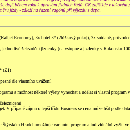
může dojít během roku k úpravám jízdních řádů, CK zajišťuje v takovém
měru jízdy - záleží na řazení vagónů při výjezdu z depa.
(Railjet Economy), 3x hotel 3* (2lůžkový pokoj), 3x snídaně, průvodc
, jednotlivé železniční jízdenky (na vstupné a jízdenky v Rakousku 100
* (Z1)
pesné dle vlastního uvážení.
ogramu a možnost některé výlety vynechat a udělat si vlastní program 
 železnicemi
et. V případě zájmu o lepší třídu Business se cena může lišit podle dat
e Štýrském Hradci umožňuje variantní program a individuální vyžití ve