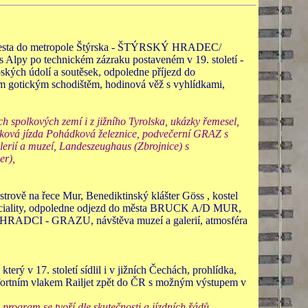
, cesta do metropole Štýrska - ŠTÝRSKÝ HRADEC/
 Alpy po technickém zázraku postaveném v 19. století -
pských údolí a soutěsek, odpoledne příjezd do
gotickým schodištěm, hodinová věž s vyhlídkami,
spolkových zemí i z jižního Tyrolska, ukázky řemesel,
itková jízda Pohádková železnice, podvečerní GRAZ s
lerií a muzeí, Landeszeughaus (Zbrojnice) s
ier),
rově na řece Mur, Benediktinský klášter Göss , kostel
speciality, odpoledne odjezd do města BRUCK A/D MUR,
 HRADCI - GRAZU, návštěva muzeí a galerií, atmosféra
v 17. století sídlil i v jižních Čechách, prohlídka,
mfortním vlakem Railjet zpět do ČR s možným výstupem v
rogram se tvoří dle skutečnosti a jízdních řádů