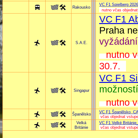
VC F1 Spielberg 202
Rakousko
nutno včas objedna
VC F1 Ab
Praha ne
vyžádání
S.A.E.
nutno v
30.7.
VC F1 S
možností
Singapur
nutno v
VC F1 Španělsko C
Španělsko
včas objednat vstup
Velká
VC F1 Velké Británie
Británie
včas objednat vstupe