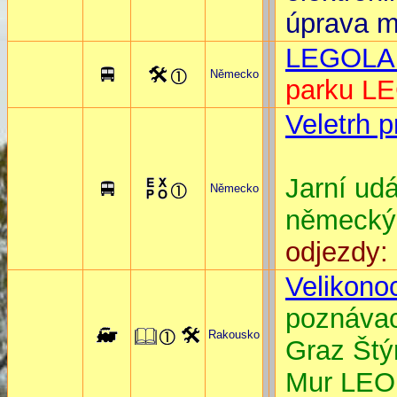
úprava m
LEGOLA
Německo
parku 
Veletrh 
Jarní udá
Německo
německýc
odjezdy:
Velikono
poznáv
Rakousko
Graz Št
Mur LE