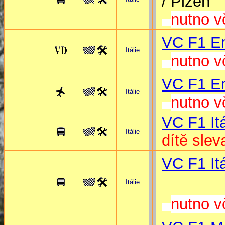
/ Plzeň
nutno v
VC F1
E
Itálie
nutno v
VC F1
E
Itálie
nutno v
VC F1 It
Itálie
dítě slev
VC F1 It
Itálie
nutno v