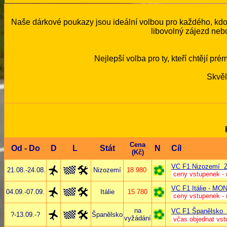
Naše dárkové poukazy jsou ideální volbou pro každého, kdo
libovolný zájezd neb
Nejlepší volba pro ty, kteří chtějí p
Skvěl
Cena
Od - Do
D
L
Stát
N
Cí
(Kč)
VC F1 Nizozemí
21.08.-24.08.
Nizozemí
18 980
ceny vstupenek -
VC F1 Itálie - MO
04.09.
-07.09.
Itálie
15 780
ceny vstupenek -
na
VC F1 Španělsk
?-13.09.-?
Španělsko
vyžádání
včas objednat vst