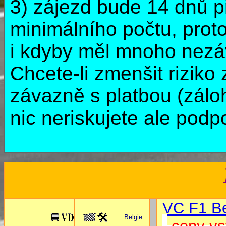
3) zájezd bude 14 dnů 
minimálního počtu, prot
i kdyby měl mnoho nez
Chcete-li zmenšit riziko
závazně s platbou (zálo
nic neriskujete ale podpo
VC F1 Be
Belgie