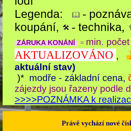
lodí
Legenda:
-
poznáva
koupání,
-
technika
,
min. počet 
ZÁRUKA KONÁNÍ
=
AKTUALIZOVÁNO
,
aktuální stav)
)*
modře - základní cena,
zájezdy jsou řa
>>>>POZNÁMKA k realizaci
Právě vychází nové čí