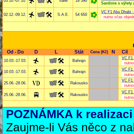
03.10.-07.10.
Itálie
18 390
Sardinie s výlety
VC F1 Abu Dhabi -
02.12.-09.12.
S.A.E.
54 650
nutno včas objed
Od - Do
D
L
Stát
N
C
Cena (Kč)
VC F1 
10.03.-17.03.
Bahrajn
nutno
VC F1
10.03.-17.03.
Bahrajn
nutno
VC F1 
25.06.-28.06.
Rakousko
nutno
VC F1 
25.06.-28.06.
Rakousko
nutno
POZNÁMKA k realizaci 
Zaujme-li Vás něco z n