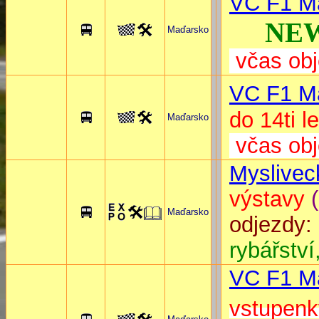
VC F1 
NEW
Maďarsko
včas obj
VC F1 
do 14ti
Maďarsko
včas obj
Myslivec
výstavy
Maďarsko
odjez
rybářství
VC F1 
vstupen