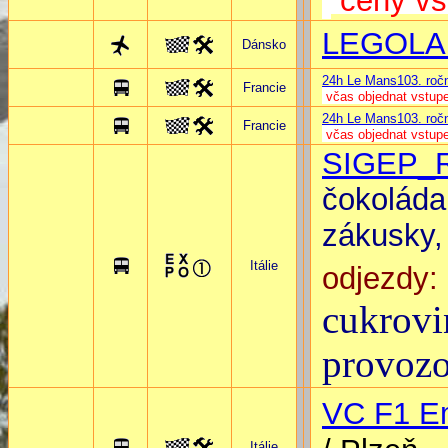
ceny vs
LEGOLA
Dánsko
24h Le Mans103. roční
Francie
včas objednat vstup
24h Le Mans103. roční
Francie
včas objednat vstup
SIGEP_R
čokoláda,
zákusky,
Itálie
odjezdy: 
cukrovi
provozo
VC F1
E
Itálie