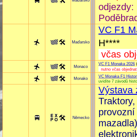
Maďarsko
odjezdy:
Poděbrady
VC F1 
H****
Maďarsko
včas obj
VC F1 Monaka 2026
(
Monaco
nutno včas objedna
VC Monaka F1 Histor
Monako
uvidíte 7 závodů hist
Výstava
Traktory,
provozní 
Německo
mazadla)
elektroni