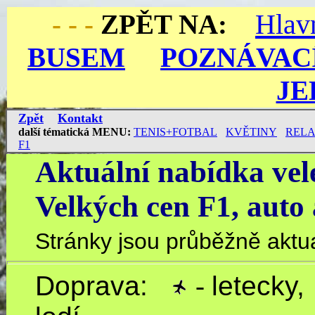
Hla
- - -
ZPĚT NA:
BUSEM
POZNÁVAC
JE
Zpět
Kontakt
další
tématická
MENU
:
TENIS+FOTBAL
KVĚTINY
REL
F1
Aktuální nabídka vel
Velkých cen F1, aut
Stránky jsou průběžně aktu
Doprava
:
-
letecky,