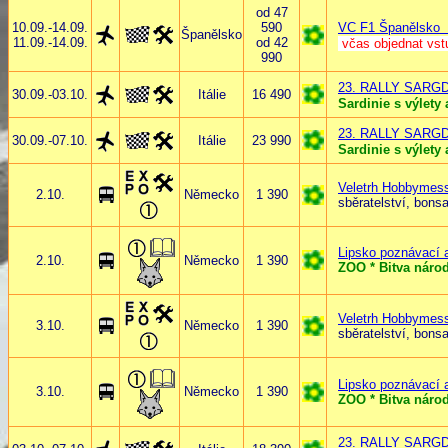
od 47
10.09.-14.09.
590
VC F1 Španělsk
Španělsko
11.09.-14.09.
od 42
včas objednat vst
990
23. RALLY SARG
30.09.-03.10.
Itálie
16 490
Sardinie s výlety
23. RALLY SARG
30.09.-07.10.
Itálie
23 990
Sardinie s výlety
Veletrh Hobbymes
2.10.
Německo
1 390
sběratelství, bonsai
Lipsko poznávací 
2.10.
Německo
1 390
ZOO * Bitva národ
Veletrh Hobbymes
3.10.
Německo
1 390
sběratelství, bonsai
Lipsko poznávací 
3.10.
Německo
1 390
ZOO * Bitva národ
23. RALLY SARG