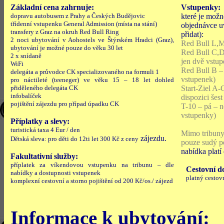
Základní cena zahrnuje:
Vstupenky:
dopravu autobusem z Prahy a Českých Budějovic
které je možn
třídenní vstupenku General Admission (místa na stání)
objednávce u
transfery z Graz na okruh Red Bull Ring
přidat):
2 noci ubytování v Aohostels ve Štýrském Hradci (Graz),
Red Bull L,M
ubytování je možné pouze do věku 30 let
Red Bull C,D,
2 x snídaně
jen dvě vstu
WiFi
Red Bull B – 
delegáta a průvodce CK specializovaného na formuli 1
vstupenek)
pro náctileté (teeneger) ve věku 15 – 18 let dohled
přiděleného delegáta CK
Start-Ziel A-
infobalíček
dispozici šes
pojištění zájezdu pro případ úpadku CK
T-10 – pá – n
vstupenky)
Příplatky a slevy:
turistická taxa 4 Eur / den
Mimo tribuny
zájezdu.
Dětská sleva: pro děti do 12ti let 300 Kč z ceny
pouze sudý p
nabídka platí
Fakultativní služby:
příplatek za víkendovou vstupenku na tribunu – dle
Cestovní d
nabídky a dostupnosti vstupenek
platný cestov
komplexní cestovní a storno pojištění od 200 Kč/os./ zájezd
Informace k ubytování: