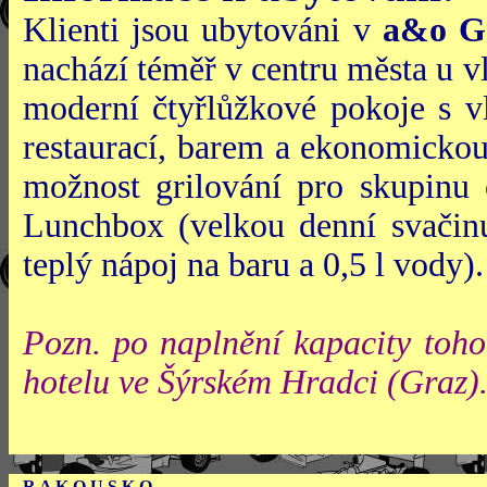
Klienti jsou ubytováni v
a&o G
nachází téměř v centru města u v
moderní čtyřlůžkové pokoje s v
restaurací, barem a ekonomickou
možnost grilování pro skupinu
Lunchbox (velkou denní svačinu
teplý nápoj na baru a 0,5 l vody).
Pozn. po naplnění kapacity toho
hotelu ve Šýrském Hradci (Graz)
R A K O U S
K O