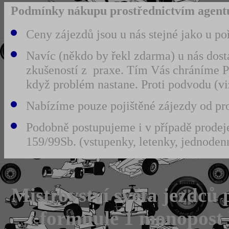
Podmínky nákupu prostřednictvím agentu
Ceny zájezdů jsou u nás stejné jako u po
Navíc (někdo by řekl zdarma) u nás dost
zkušeností z praxe. Tím Vás chráníme 
když problém nastane. Proti podvodu (
Nabízíme pouze pojištěné zájezdy od prov
Podobně postupujeme i v případě prodeje
159/99Sb. (vstupenky, letenky, jednodenn
Mistrovství světa jezdců
formnule 1 monopost