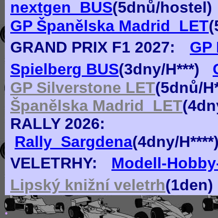
nextgen_BUS
(
5dn
ů
/hostel)
GP Španělska Madrid_LET
(
GRAND PRIX F1
2027:
GP 
Spielberg BUS
(
3
dn
y
/H***)
GP Silverstone LET
(
5dn
ů
/H
Španělska Madrid_LET
(
4dn
RALLY 2026:
Rally_Sargdena
(4dny/H***
VELETRHY:
Modell-Hobby-
Lipský knižní veletrh
(1den)
.