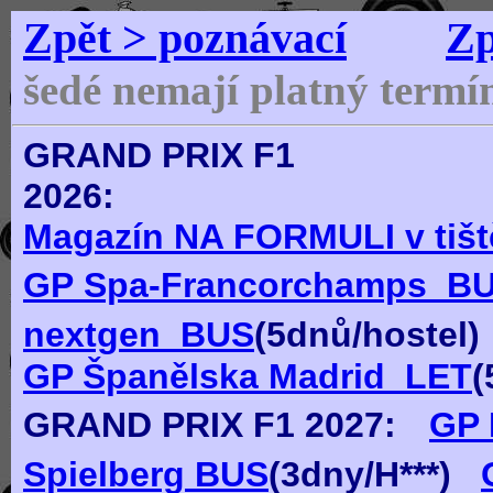
Zpět > poznávací
Zp
šedé nemají platný termí
GRAND PRIX F1
2
Magazín NA FORMULI v tištěn
GP Spa-Francorchamps_B
nextgen_BUS
(
5dn
ů
/hostel)
GP Španělska Madrid_LET
(
GRAND PRIX F1
2027:
GP 
Spielberg BUS
(
3
dn
y
/H***)