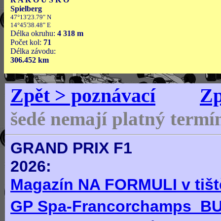
Spielberg
47°13'23.79" N
14°45'38.48" E
Délka okruhu:
4 318 m
Počet kol:
71
Délka závodu:
306.452 km
Zpět > poznávací
Zp
šedé nemají platný termí
GRAND PRIX F1
2
Magazín NA FORMULI v tištěn
GP Spa-Francorchamps_B