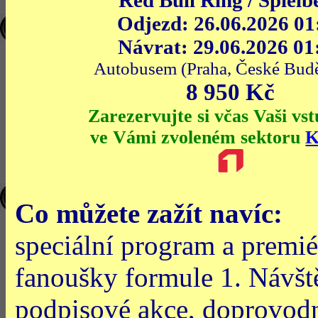
Red Bull Ring / Spielb
Odjezd: 26.06.2026 01
Návrat: 29.06.2026 01
Autobusem (Praha, České Budě
8 950 Kč
Zarezervujte si včas Vaši vs
ve Vámi zvoleném sektoru
K
Co můžete zažít navíc:
speciální program a premié
fanoušky formule 1. Návš
podpisové akce, doprovodn