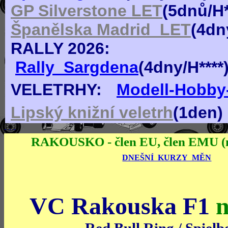
GP Silverstone LET
(
5dn
ů
/H
Španělska Madrid_LET
(
4dn
RALLY 2026:
Rally_Sargdena
(4dny/H***
VELETRHY:
Modell-Hobby-
Lipský knižní veletrh
(1den)
- - -
RAKOUSKO - člen EU, člen EMU 
DNEŠNÍ KURZY MĚN
VC Rakouska F1