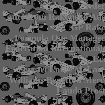
fede
autodrom Rakousko Austr
GP Rako
Formula One Managem
Fédération International
Ec
Ferrari Lotus McLare
Williams Benetton Merc
Lauda Prost