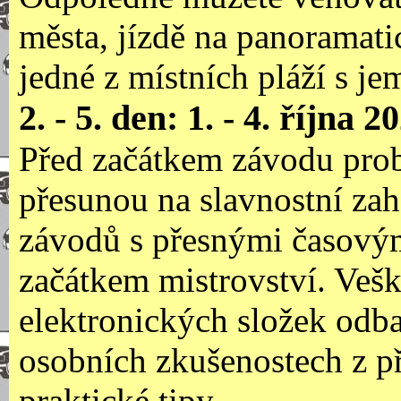
města, jízdě na panoramati
jedné z místních pláží s 
2. - 5. den: 1. - 4. října 2
Před začátkem závodu prob
přesunou na slavnostní zah
závodů s přesnými časovým
začátkem mistrovství. Veš
elektronických složek odb
osobních zkušenostech z p
praktické tipy.