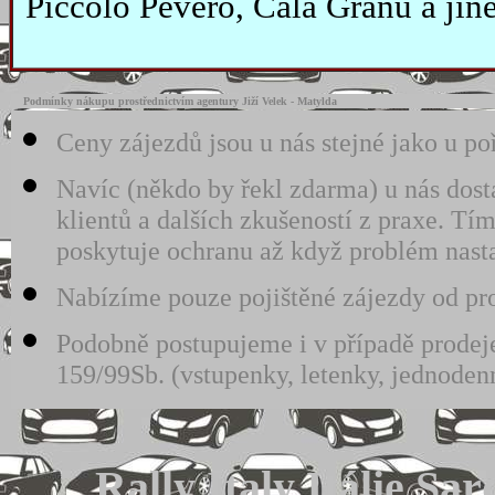
Piccolo Pevero, Cala Granu a jiné
Podmínky nákupu prostřednictvím agentury Jiží Velek - Matylda
Ceny zájezdů jsou u nás stejné jako u po
Navíc (někdo by řekl zdarma) u nás dost
klientů a dalších zkušeností z praxe. 
poskytuje ochranu až když problém nast
Nabízíme pouze pojištěné zájezdy od pro
Podobně postupujeme i v případě prodeje
159/99Sb. (vstupenky, letenky, jednodenn
Rally Italy Itálie Sa