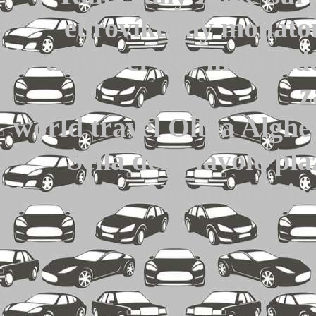
eurovíkendy monatou
travelservice invia fe
z
world travel Olbia Alghe
Sella del Diavolo pl
Neptunovy je