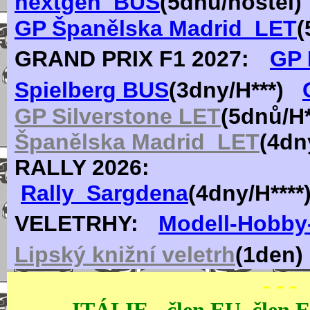
nextgen_BUS
(
5dn
ů
/hostel)
GP Španělska Madrid_LET
(
GRAND PRIX F1
2027:
GP 
Spielberg BUS
(
3
dn
y
/H***)
GP Silverstone LET
(
5dn
ů
/H
Španělska Madrid_LET
(
4dn
RALLY 2026:
Rally_Sargdena
(4dny/H***
VELETRHY:
Modell-Hobby-
Lipský knižní veletrh
(1den)
- - -