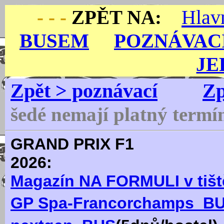
Hla
- - -
ZPĚT NA:
BUSEM
POZNÁVAC
JE
Zpět > poznávací
Zp
šedé nemají platný termí
GRAND PRIX F1
2
Magazín NA FORMULI v tištěn
GP Spa-Francorchamps_B