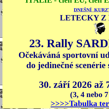
ITÁLIE - člen EU, čle
DNEŠNÍ KUR
LETECKY Z
23. Rally SAR
Očekáváná sportovní udá
do jedinečné scenérie 
30. září 2026 až
(3, 4 nebo 7
>>>>Tabulka ter