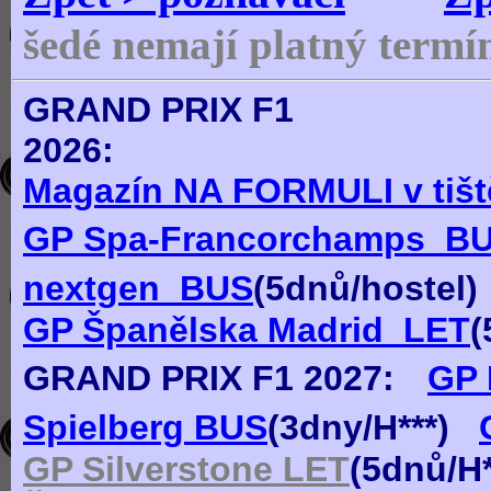
šedé nemají platný termí
GRAND PRIX F1
2
Magazín NA FORMULI v tištěn
GP Spa-Francorchamps_B
nextgen_BUS
(
5dn
ů
/hostel)
GP Španělska Madrid_LET
(
GRAND PRIX F1
2027:
GP 
Spielberg BUS
(
3
dn
y
/H***)
GP Silverstone LET
(
5dn
ů
/H