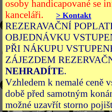
osoby handicapované se in
kanceláři.
> Kontakt
REZERAVAČNÍ POPLAT
OBJEDNÁVKU VSTUPENE
PŘI NÁKUPU VSTUPEN
ZÁJEZDEM REZERVAČN
NEHRADÍTE
.
Vzhledem k nemalé ceně v
době před samotným konán
možné uzavřít storno pojiš