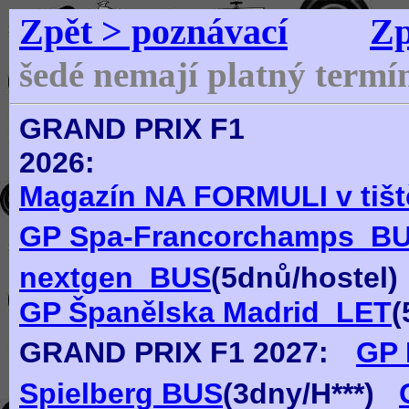
Zpět > poznávací
Zp
šedé nemají platný termí
GRAND PRIX F1
2
Magazín NA FORMULI v tištěn
GP Spa-Francorchamps_B
nextgen_BUS
(
5dn
ů
/hostel)
GP Španělska Madrid_LET
(
GRAND PRIX F1
2027:
GP 
Spielberg BUS
(
3
dn
y
/H***)