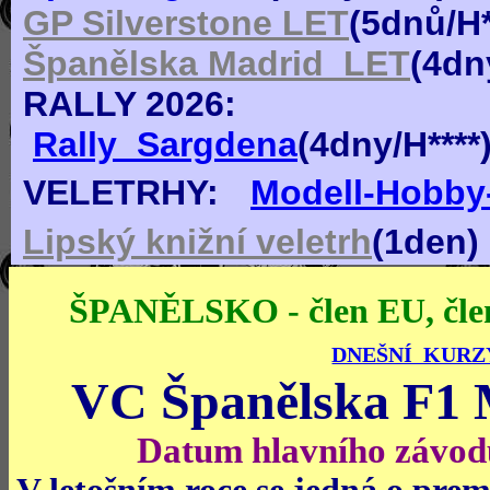
GP Silverstone LET
(
5dn
ů
/H
Španělska Madrid_LET
(
4dn
RALLY 2026:
Rally_Sargdena
(4dny/H***
VELETRHY:
Modell-Hobby-
Lipský knižní veletrh
(1den)
ŠPANĚLSKO - člen EU, čl
DNEŠNÍ KUR
VC Španělska F1
Datum hlavního závodu