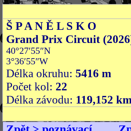
Š P A N Ě L S K O
Grand Prix Circuit (2026
40°27′55″N
3°36′55″W
Délka okruhu:
5416 m
Počet kol:
22
Délka závodu:
119,152 k
Zpět > poznávací
Zp