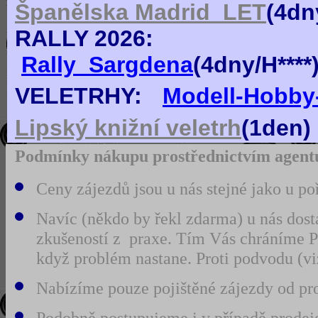
Španělska Madrid_LET
(
4dn
RALLY 2026:
Rally_Sargdena
(4dny/H***
VELETRHY:
Modell-Hobby-
Lipský knižní veletrh
(1den)
Podmínky nákupu prostřednictvím agentu
Ceny zájezdů jsou u nás stejné jako u po
Navíc (někdo by řekl zdarma) u nás dost
zkušeností z praxe. Tím Vás chráníme 
když problém nastane. Proti podvodu (
Nabízíme pouze pojištěné zájezdy od prov
Podobně postupujeme i v případě prodeje