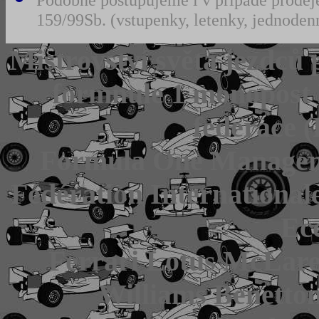
159/99Sb. (vstupenky, letenky, jednodenn
Mistrovství světa jezdců
formnule 1 monopost
federace 
Formula One Managem
Fédération International
Ec
Ferrari Lotus McLare
Williams Benetto