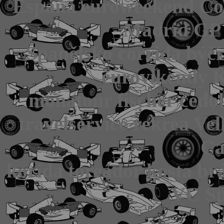
Espaňa euroweekend Cos
Madrid GP 
Španělsko corrida býčí
eurovíkendy K
monatour fischer čedok
travelservice rekrea Ve
Ca
korida toreádor kosta br
VC Šp