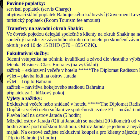
Povinné poplatky:
servisní poplatek (servis Charge)
ubytovací státní poplatek Bahrajnského království (Goverment Lev
turistický poplatek (Room Tourism fee amount)
Transfery na závodní okruh Shakír:
Ve čtvrtek pojedou delegáti společně s klienty na okruh Shakír na ná
společný transfer ze závodního okruhu do hotelu po skončení závod
okruh je od 10 do 15 BHD (570 – 855 CZK).
Fakultativní služby:
3denní vstupenka na trénink, kvalifikaci a závod dle vlastního výb
letenka Business Class Emirates (na vyžádání)
zážitek – exkluzivní večeře v hotelu *****The Diplomat Radisson 
výlet – plavba lodí na ostrov Jarada
výlet – Trip to Bahrain
zážitek – návštěva hokejového stadionu Bahrainu
příplatek za 1. lůžkový pokoj
Výlety a zážitky:
Exkluzivní večeře nebo snídaně v hotelu *****The Diplomat Radis
Dopřát si večeři nebo snídani ve společnosti jezdce F1 – možná i mi
Plavba lodí na ostrov Jarada (5 hodin)
Mizející ostrov Jarada (Qit’at Jaradah) se nachází 20 kilometrů od
hodin zmizí pod mořskou hladinou. Ostrov Jarada je jednou z největ
maják. Na ostrově zažijete exkluzivní koupel a pro klienty zájezdu j
Trip to Bahrain (5 hodin)