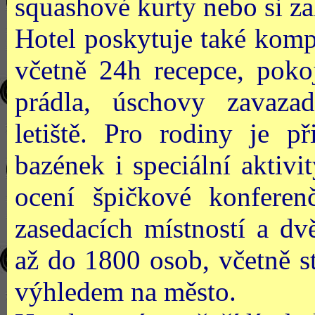
squashové kurty nebo si za
Hotel poskytuje také kompl
včetně 24h recepce, poko
prádla, úschovy zavaza
letiště. Pro rodiny je p
bazének i speciální aktivi
ocení špičkové konfere
zasedacích místností a dv
až do 1800 osob, včetně st
výhledem na město.