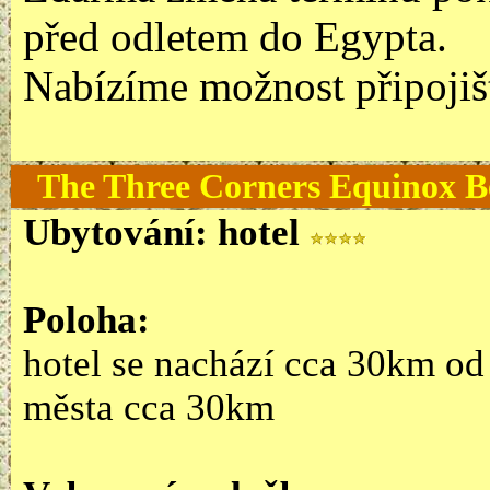
před odletem do Egypta.
Nabízíme možnost připojišt
The Three Corners
Equinox
B
Ubytování:
hotel
Poloha:
hotel se nachází cca 30km od 
města cca 30km