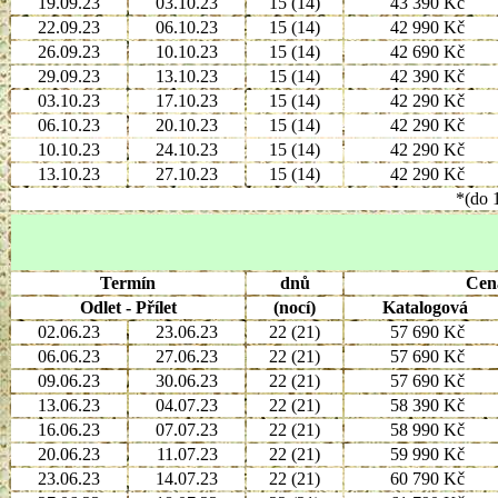
19.09.23
03.10.23
15 (14)
43 390 Kč
22.09.23
06.10.23
15 (14)
42 990 Kč
26.09.23
10.10.23
15 (14)
42 690 Kč
29.09.23
13.10.23
15 (14)
42 390 Kč
03.10.23
17.10.23
15 (14)
42 290 Kč
06.10.23
20.10.23
15 (14)
42 290 Kč
10.10.23
24.10.23
15 (14)
42 290 Kč
13.10.23
27.10.23
15 (14)
42 290 Kč
*(do 1
Termín
dnů
Cen
Odlet - Přílet
(nocí)
Katalogová
02.06.23
23.06.23
22 (21)
57 690 Kč
06.06.23
27.06.23
22 (21)
57 690 Kč
09.06.23
30.06.23
22 (21)
57 690 Kč
13.06.23
04.07.23
22 (21)
58 390 Kč
16.06.23
07.07.23
22 (21)
58 990 Kč
20.06.23
11.07.23
22 (21)
59 990 Kč
23.06.23
14.07.23
22 (21)
60 790 Kč