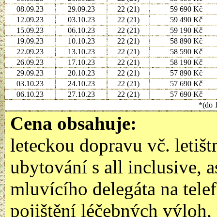
08.09.23
29.09.23
22 (21)
59 690 Kč
12.09.23
03.10.23
22 (21)
59 490 Kč
15.09.23
06.10.23
22 (21)
59 190 Kč
19.09.23
10.10.23
22 (21)
58 890 Kč
22.09.23
13.10.23
22 (21)
58 590 Kč
26.09.23
17.10.23
22 (21)
58 190 Kč
29.09.23
20.10.23
22 (21)
57 890 Kč
03.10.23
24.10.23
22 (21)
57 690 Kč
06.10.23
27.10.23
22 (21)
57 690 Kč
*(do 1
Cena obsahuje:
leteckou dopravu vč. letištn
ubytování s all inclusive, 
mluvícího delegáta na tele
pojištění léčebných výloh,