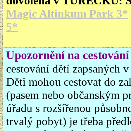
dovolená v TURECKU: 
Magic Altinkum Park 3*
5*
Upozornění na cestování 
cestování dětí zapsaných v
Děti mohou cestovat do za
(pasem nebo občanským pr
úřadu s rozšířenou působno
trvalý pobyt) je třeba před