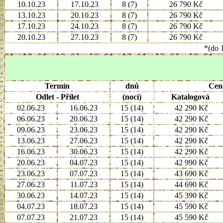
10.10.23
17.10.23
8 (7)
26 790 Kč
13.10.23
20.10.23
8 (7)
26 790 Kč
17.10.23
24.10.23
8 (7)
26 790 Kč
20.10.23
27.10.23
8 (7)
26 790 Kč
*(do 1
Termín
dnů
Cen
Odlet - Přílet
(nocí)
Katalogová
02.06.23
16.06.23
15 (14)
42 290 Kč
06.06.23
20.06.23
15 (14)
42 290 Kč
09.06.23
23.06.23
15 (14)
42 290 Kč
13.06.23
27.06.23
15 (14)
42 290 Kč
16.06.23
30.06.23
15 (14)
42 290 Kč
20.06.23
04.07.23
15 (14)
42 990 Kč
23.06.23
07.07.23
15 (14)
43 690 Kč
27.06.23
11.07.23
15 (14)
44 690 Kč
30.06.23
14.07.23
15 (14)
45 390 Kč
04.07.23
18.07.23
15 (14)
45 590 Kč
07.07.23
21.07.23
15 (14)
45 590 Kč