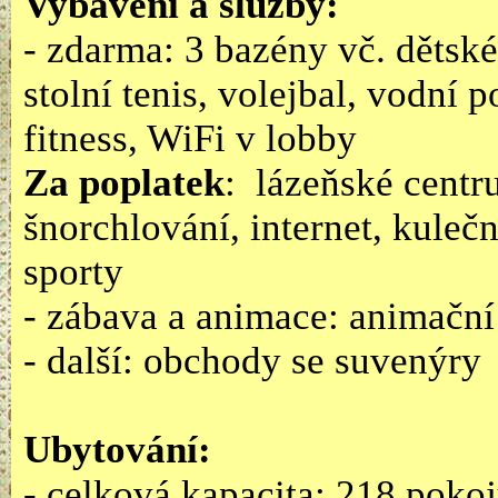
Vybavení a služby:
- zdarma: 3 bazény vč. dětské
stolní tenis, volejbal, vodní 
fitness, WiFi v lobby
Za poplatek
: lázeňské centr
šnorchlování, internet, kulečn
sporty
- zábava a animace: animačn
- další: obchody se suvenýry
Ubytování:
- celková kapacita: 218 pokoj