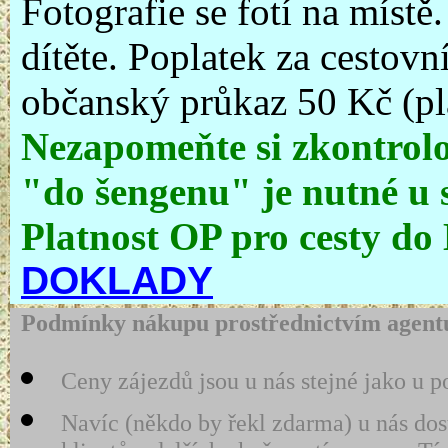
Fotografie se fotí na místě
dítěte. Poplatek za cestovní
občanský průkaz 50 Kč (pla
Nezapomeňte si zkontrolo
"do šengenu" je nutné u s
Platnost OP pro cesty do
DOKLADY
Podmínky nákupu prostřednictvím agentu
Ceny zájezdů jsou u nás stejné jako u p
Navíc (někdo by řekl zdarma) u nás dos