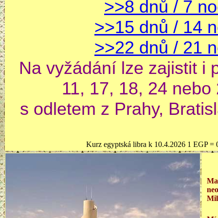
>>8 dnů / 7 no
>>15 dnů / 14 n
>>22 dnů / 21 n
Na vyžádání lze zajistit i
11, 17, 18, 24 nebo
s odletem z Prahy, Bratisl
Kurz egyptská libra k 10.4.2026 1 EGP =
Ma
neo
Mil