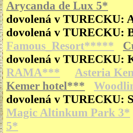
Arycanda de Lux 5*
dovolená v TURECKU:
dovolená v TURECKU:
Famous_Resort*****
C
dovolená v TURECKU:
RAMA***
Asteria Ke
Kemer hotel***
Woodli
dovolená v TURECKU: 
Magic Altinkum Park 3*
5*