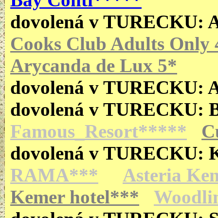
dovolená v TURECKU:
Cooks Club Adults Only 
Arycanda de Lux 5*
dovolená v TURECKU:
dovolená v TURECKU:
Famous_Resort*****
C
dovolená v TURECKU:
RAMA***
Asteria Ke
Kemer hotel***
Woodli