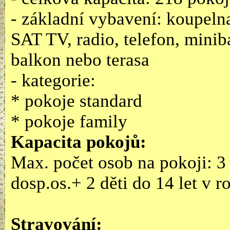
- základní vybavení: koupelna
SAT TV, radio, telefon, miniba
balkon nebo terasa
- kategorie:
* pokoje standard
* pokoje family
Kapacita pokojů:
Max. počet osob na pokoji: 3 
dosp.os.+ 2 děti do 14 let v 
Stravování: