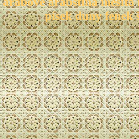
arabové arabština mešita
písek duny fenek š