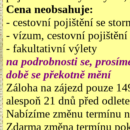
Cena neobsahuje:
- cestovní pojištění se sto
- vízum, cestovní pojištění
- fakultativní výlety
na podrobnosti se, prosíme
době se překotně mění
Záloha na zájezd pouze 14
alespoň 21 dnů před odlet
Nabízíme změnu termínu ne
Zdarma změna termínu poku