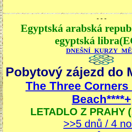
- - -
Egyptská arabská repub
egyptská libra(
DNEŠNÍ KURZY M
Pobytový zájezd do 
The Three Corners
Beach****+
LETADLO Z PRAHY (A
>>5 dnů / 4 no