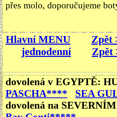
přes molo, doporučujeme bot
Hlavní MENU
Zpět 
jednodenní
Zpět 
dovolená v EGYPTĚ
: 
PASCHA****
SEA GUL
dovolená
na SEVERNÍ
Bay Conti*****