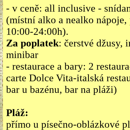
- v ceně: all inclusive - sníd
(místní alko a nealko nápoje,
10:00-24:00h).
Za poplatek
: čerstvé džusy,
minibar
- restaurace a bary: 2 restaura
carte Dolce Vita-italská resta
bar u bazénu, bar na pláži)
Pláž:
přímo u písečno-oblázkové plá