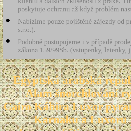
klientů a dalších zkušeností z praxe.
poskytuje ochranu až když problém nas
Nabízíme pouze pojištěné zájezdy od pr
s.r.o.).
Podobně postupujeme i v případě prodej
zákona 159/99Sb. (vstupenky, letenky, 
Egyptská arabská repu
Alam šnorchlování ry
Cairo Káhira Luxor pyra
Karnaku a Luxoru p