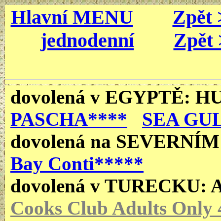
Hlavní MENU
Zpět 
jednodenní
Zpět 
dovolená v EGYPTĚ
: 
PASCHA****
SEA GUL
dovolená
na SEVERNÍ
Bay Conti*****
dovolená v TURECKU:
Cooks Club Adults Only 