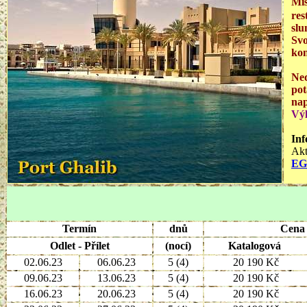
Mís
res
slu
Svo
kon
Ned
pot
nap
Výl
Inf
Akt
EG
Termín
dnů
Cena 
Odlet - Přílet
(nocí)
Katalogová
02.06.23
06.06.23
5 (4)
20 190 Kč
09.06.23
13.06.23
5 (4)
20 190 Kč
16.06.23
20.06.23
5 (4)
20 190 Kč