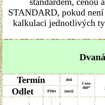
standardem, cenou a
STANDARD, pokud není uv
kalkulaci jednotlivých t
Dvanác
Termín
dnů
Cena
dítě*
Odlet
Přílet
(nocí)