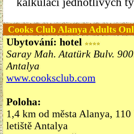
kalkulaci jednotlivých t
Cooks Club
Alanya Adults Onl
Ubytování:
hotel
Saray Mah. Atatürk Bulv. 900
Antalya
www.cooksclub.com
Poloha:
1,4 km od města Alanya, 110
letiště Antalya