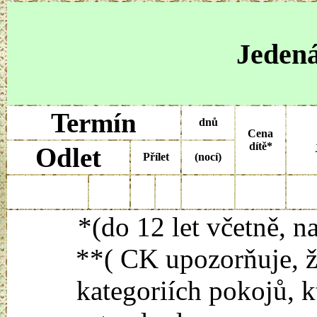
Jedená
Termín
dnů
Cena
dítě*
Odlet
Přílet
(nocí)
*(do 12 let včetně, n
**( CK upozorňuje, ž
kategoriích pokojů, k