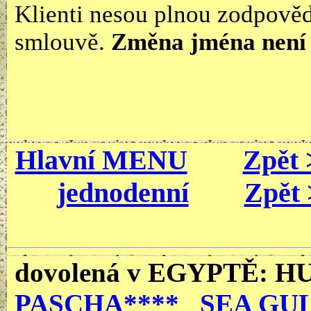
Klienti nesou plnou zodpověd
smlouvě.
Změna jména není
Hlavní MENU
Zpět 
jednodenní
Zpět 
dovolená v EGYPTĚ
: 
PASCHA****
SEA GUL