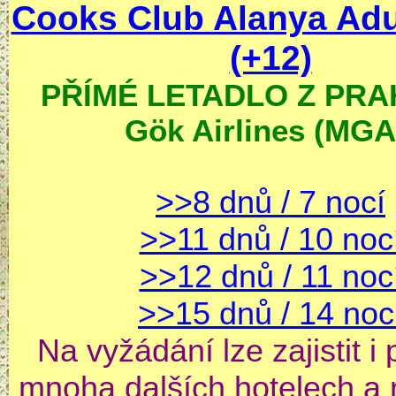
Cooks Club Alanya Adu
(+12)
PŘÍMÉ LETADLO Z PRAH
Gök Airlines (MGA
>>8 dnů / 7 nocí
>>11 dnů / 10 noc
>>12 dnů / 11 noc
>>15 dnů / 14 noc
Na vyžádání lze zajistit i
mnoha dalších hotelech a 