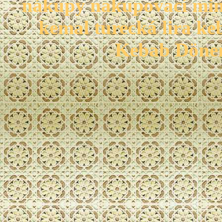
nákupy nakupovací mina
kemal turecká lira ke
Kebab Döner