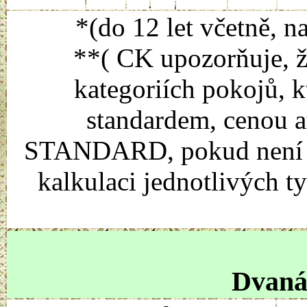
*(do 12 let včetně, n
**( CK upozorňuje, ž
kategoriích pokojů, k
standardem, cenou a
STANDARD, pokud není uv
kalkulaci jednotlivých t
Dvanác