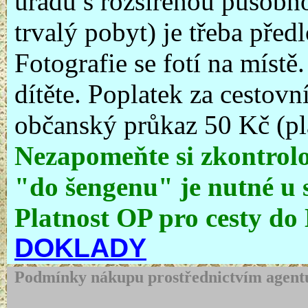
úřadu s rozšířenou působno
trvalý pobyt) je třeba před
Fotografie se fotí na místě
dítěte. Poplatek za cestovní
občanský průkaz 50 Kč (pla
Nezapomeňte si zkontrolo
"do šengenu" je nutné u s
Platnost OP pro cesty do
DOKLADY
Podmínky nákupu prostřednictvím agentu