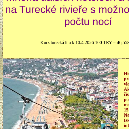
na Turecké rivieře s možno
počtu nocí
Kurz turecká lira k 10.4.2026 100 TRY = 46,55
Hi
pr
vl
Ak
či
po
mo
15
Na
İs
in