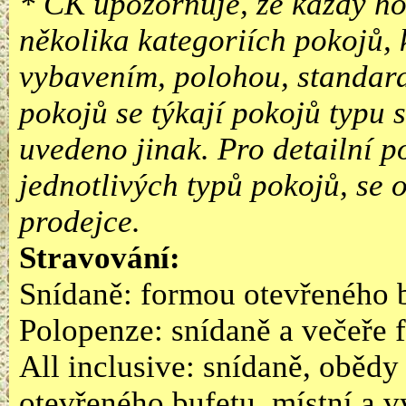
* CK upozorňuje, že každý ho
několika kategoriích pokojů, 
vybavením, polohou, standar
pokojů se týkají pokojů typu
uvedeno jinak. Pro detailní p
jednotlivých typů pokojů, se
prodejce.
Stravování:
Snídaně: formou otevřeného 
Polopenze: snídaně a večeře 
All inclusive: snídaně, obědy
otevřeného bufetu, místní a 