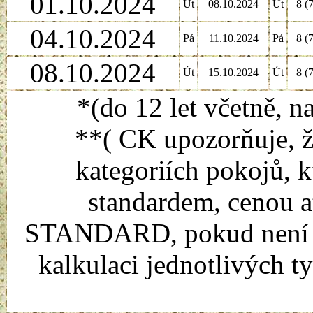
01.10.2024
Út
08.10.2024
Út
8 (7
04.10.2024
Pá
11.10.2024
Pá
8 (7
08.10.2024
Út
15.10.2024
Út
8 (7
*(do 12 let včetně, n
**( CK upozorňuje, ž
kategoriích pokojů, k
standardem, cenou a
STANDARD, pokud není uv
kalkulaci jednotlivých t