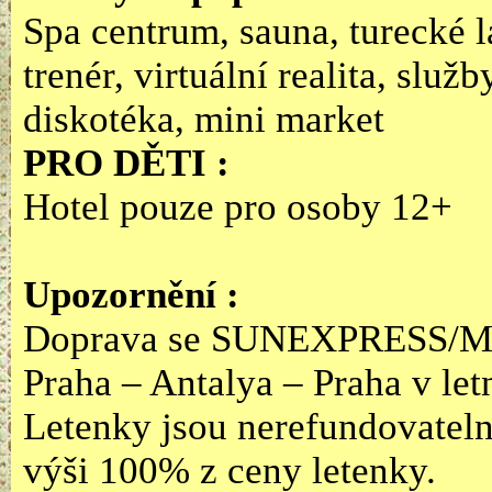
Spa centrum, sauna, turecké 
trenér, virtuální realita, služb
diskotéka, mini market
PRO DĚTI :
Hotel pouze pro osoby 12+
Upozornění :
Doprava se SUNEXPRESS/MG
Praha – Antalya – Praha v let
Letenky jsou nerefundovatelné
výši 100% z ceny letenky.