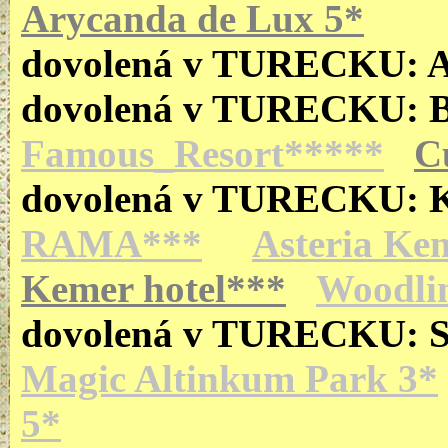
Arycanda de Lux 5*
dovolená v TURECKU:
dovolená v TURECKU:
Famous_Resort*****
C
dovolená v TURECKU:
RAMA***
Asteria Ke
Kemer hotel***
Woodli
dovolená v TURECKU: 
Magic Altinkum Park 3*
5*