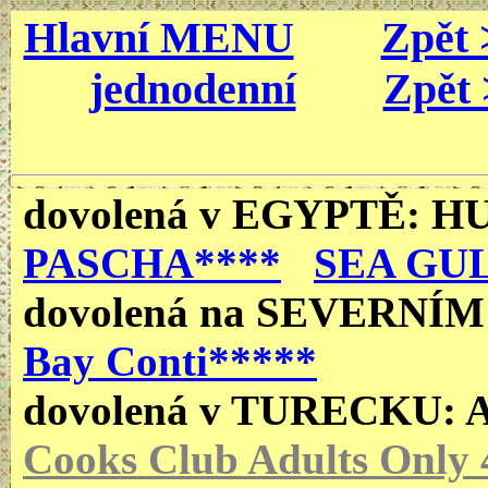
Hlavní MENU
Zpět 
jednodenní
Zpět 
dovolená v EGYPTĚ
: 
PASCHA****
SEA GUL
dovolená
na SEVERNÍ
Bay Conti*****
dovolená v TURECKU:
Cooks Club Adults Only 