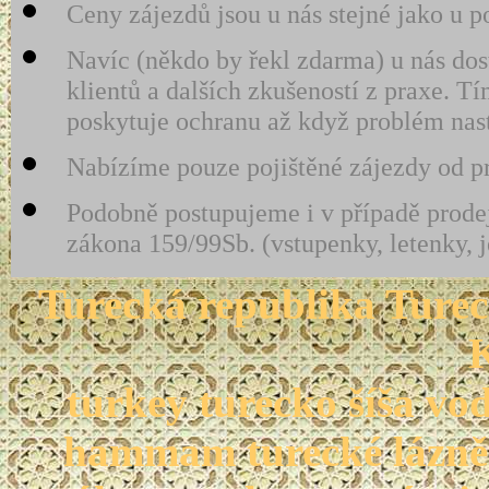
Ceny zájezdů jsou u nás stejné jako u p
Navíc (někdo by řekl zdarma) u nás dos
klientů a dalších zkušeností z praxe.
poskytuje ochranu až když problém nas
Nabízíme pouze pojištěné zájezdy od pro
Podobně postupujeme i v případě prodej
zákona 159/99Sb. (vstupenky, letenky, 
Turecká republika Turec
turkey turecko šíša vo
hammam turecké lázně 