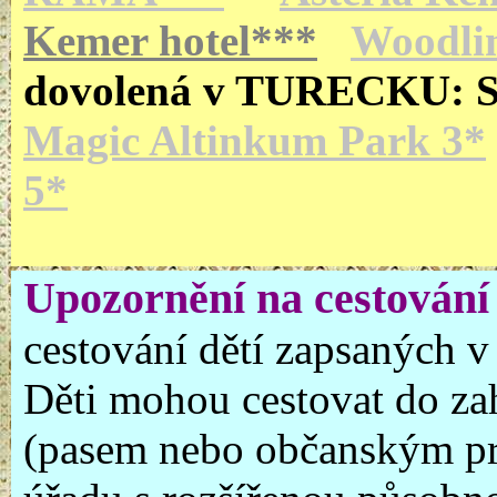
Kemer hotel***
Woodli
dovolená v TURECKU: 
Magic Altinkum Park 3*
5*
Upozornění na cestování 
cestování dětí zapsaných v
Děti mohou cestovat do za
(pasem nebo občanským pr