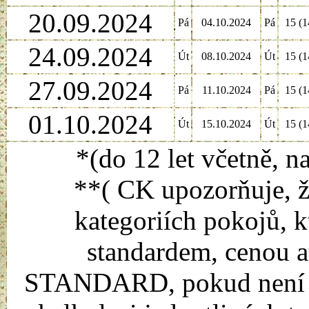
20.09.2024
Pá
04.10.2024
Pá
15 (1
24.09.2024
Út
08.10.2024
Út
15 (1
27.09.2024
Pá
11.10.2024
Pá
15 (1
01.10.2024
Út
15.10.2024
Út
15 (1
*(do 12 let včetně, n
**( CK upozorňuje, ž
kategoriích pokojů, k
standardem, cenou a
STANDARD, pokud není uv