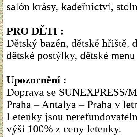
salón krásy, kadeřnictví, stoln
PRO DĚTI :
Dětský bazén, dětské hřiště, d
dětské postýlky, dětské menu 
Upozornění :
Doprava se SUNEXPRESS/MG
Praha – Antalya – Praha v let
Letenky jsou nerefundovatelné
výši 100% z ceny letenky.