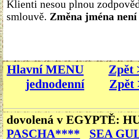
Klienti nesou plnou zodpověd
smlouvě.
Změna jména není
Hlavní MENU
Zpět 
jednodenní
Zpět 
dovolená v EGYPTĚ
: 
PASCHA****
SEA GUL