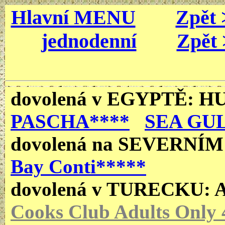
Hlavní MENU
Zpět 
jednodenní
Zpět 
dovolená v EGYPTĚ
: 
PASCHA****
SEA GUL
dovolená
na SEVERNÍ
Bay Conti*****
dovolená v TURECKU:
Cooks Club Adults Only 