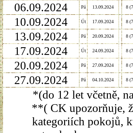
06.09.2024
Pá
13.09.2024
8 (7
10.09.2024
Út
17.09.2024
8 (7
13.09.2024
Pá
20.09.2024
8 (7
17.09.2024
Út
24.09.2024
8 (7
20.09.2024
Pá
27.09.2024
8 (7
27.09.2024
Pá
04.10.2024
8 (7
*(do 12 let včetně, n
**( CK upozorňuje, ž
kategoriích pokojů, k