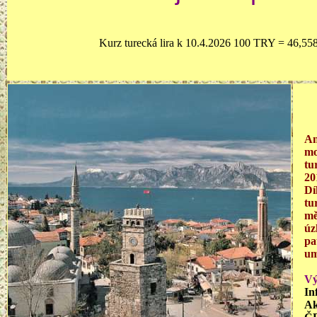
Kurz turecká lira k 10.4.2026 100 TRY = 46,55
An
mo
tu
20
Dí
tu
mě
úz
pa
um
Vý
In
Ak