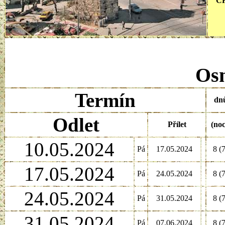
ČR
Osm
Termín
dn
Odlet
Přílet
(noc
10.05.2024
Pá
17.05.2024
8 (7
17.05.2024
Pá
24.05.2024
8 (7
24.05.2024
Pá
31.05.2024
8 (7
31.05.2024
Pá
07.06.2024
8 (7