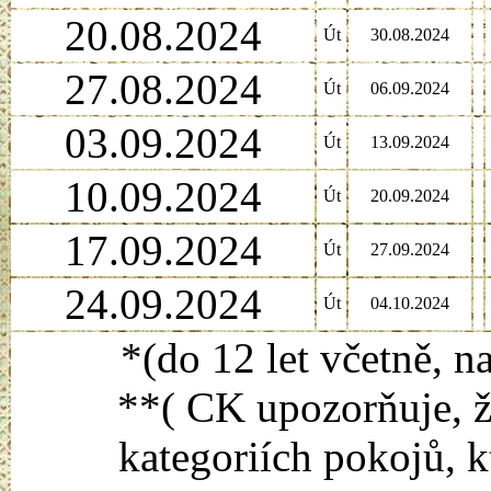
20.08.2024
Út
30.08.2024
27.08.2024
Út
06.09.2024
03.09.2024
Út
13.09.2024
10.09.2024
Út
20.09.2024
17.09.2024
Út
27.09.2024
24.09.2024
Út
04.10.2024
*(do 12 let včetně, n
**( CK upozorňuje, ž
kategoriích pokojů, k