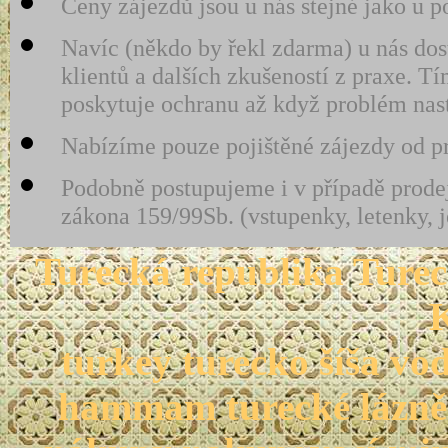
Ceny zájezdů jsou u nás stejné jako u p
Navíc (někdo by řekl zdarma) u nás dos
klientů a dalších zkušeností z praxe.
poskytuje ochranu až když problém nas
Nabízíme pouze pojištěné zájezdy od pro
Podobně postupujeme i v případě prodej
zákona 159/99Sb. (vstupenky, letenky, 
Turecká republika Turec
turkey turecko šíša vo
hammam turecké lázně 