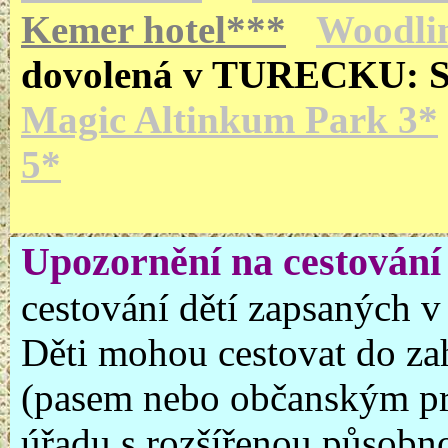
Kemer hotel***
Woodli
dovolená v TURECKU: 
Magic Altinkum Park 3*
5*
Upozornění na cestování 
cestování dětí zapsaných v
Děti mohou cestovat do za
(pasem nebo občanským pr
úřadu s rozšířenou působno