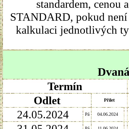
standardem, cenou a
STANDARD, pokud není uv
kalkulaci jednotlivých t
Dvanác
Termín
Odlet
Přílet
24.05.2024
Pá
04.06.2024
31.05.2024
Pá
11.06.2024