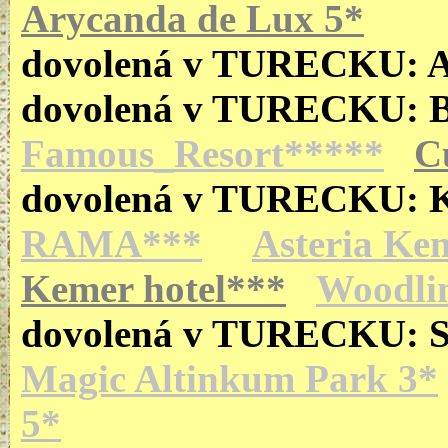
Arycanda de Lux 5*
dovolená v TURECKU:
dovolená v TURECKU:
Famous_Resort*****
C
dovolená v TURECKU:
RAMA***
Asteria Ke
Kemer hotel***
Woodli
dovolená v TURECKU: 
Magic Altinkum Park 3*
5*