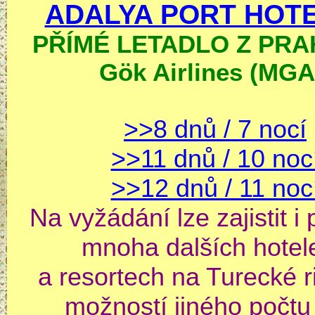
ADALYA PORT HOTEL
PŘÍMÉ LETADLO Z PRAH
Gök Airlines (MGA
>>8 dnů / 7 nocí
>>11 dnů / 10 noc
>>12 dnů / 11 noc
Na vyžádání lze zajistit i
mnoha dalších hotel
a resortech na Turecké ri
možností jiného počtu