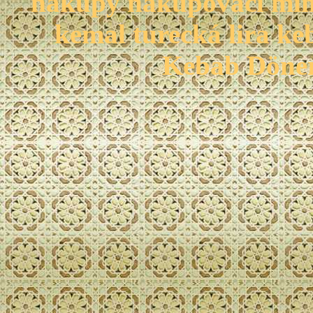
nákupy nakupovací mina
kemal turecká lira ke
Kebab Döner