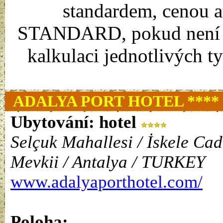
standardem, cenou a
STANDARD, pokud není uv
kalkulaci jednotlivých t
ADALYA PORT HOTEL ****
Ubytování:
hotel
Selçuk Mahallesi / İskele Cad
Mevkii / Antalya / TURKEY
www.adalyaporthotel.com/
Poloha: