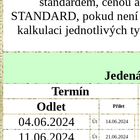
standardem, cenou a
STANDARD, pokud není uv
kalkulaci jednotlivých t
Jedená
Termín
Odlet
Přílet
04.06.2024
Út
14.06.2024
11.06.2024
Út
21.06.2024